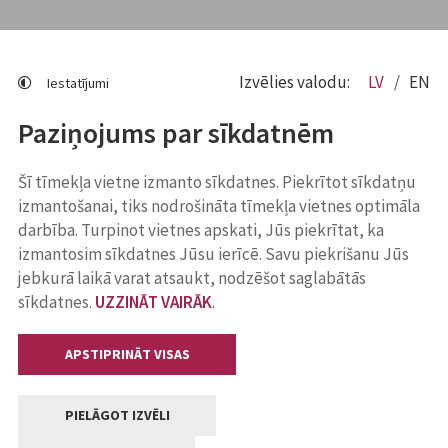
Izvēlies valodu:
LV
EN
Iestatījumi
Paziņojums par sīkdatnēm
Šī tīmekļa vietne izmanto sīkdatnes. Piekrītot sīkdatņu
izmantošanai, tiks nodrošināta tīmekļa vietnes optimāla
darbība. Turpinot vietnes apskati, Jūs piekrītat, ka
izmantosim sīkdatnes Jūsu ierīcē. Savu piekrišanu Jūs
jebkurā laikā varat atsaukt, nodzēšot saglabātās
sīkdatnes.
UZZINĀT VAIRĀK
.
APSTIPRINĀT VISAS
PIELĀGOT IZVĒLI