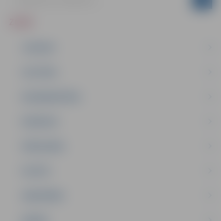
ZIŅAS
JAUNUMI
IZGLĪTĪBA
NODARBINĀTĪBA
PASĀKUMI
PAŠVALDĪBA
PILSĒTA
SABIEDRĪBA
ĢIMENE