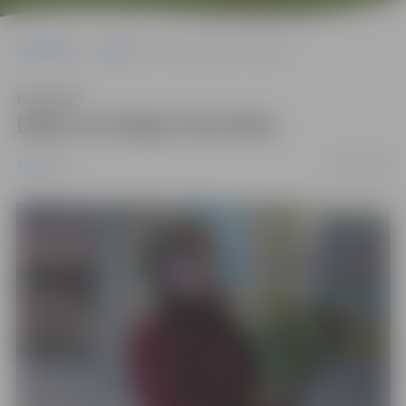
Sākumlapa
Jaunumi
Daba un Elejas Veronika
Klausīties
Daba un Elejas Veronika
03/04/2017
Jaunumi