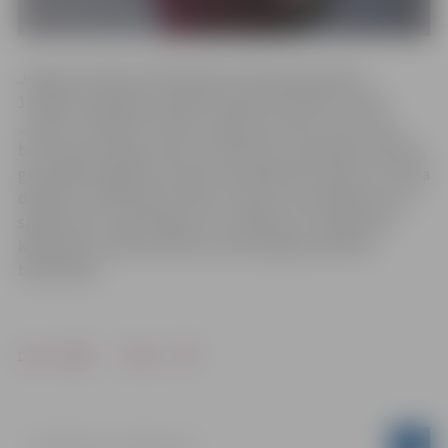
Jelgavas pilsētas bibliotēkas izstāžu galerijā līdz
1.maijam iespējams aplūkot Elejas Veronikas izstādi
„Daba un Elejas Veronika”. Elejas Veronika, kuras roku
brīnumaino spēku pazīst tūkstošiem, joprojām dziedina,
gremdējas lūgšanās, dodas svētceļojumos, glezno, raksta
dzejoļus, stāda puķes. Mūsu Latvija ir viņas iedvesma un
spēka avots. Laipni lūgti arī uz tikšanos ar mākslinieci
klātienē 23. aprīlī pulksten 13.00 Jelgavas pilsētas
bibliotēkā!
Drukāt
Dalīties