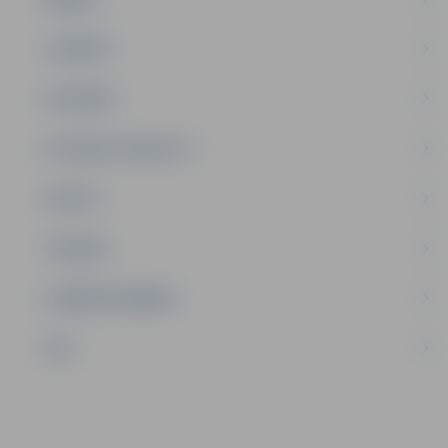
JAUNIEŠI
SATIKSME
SOCIĀLAIS ATBALSTS
SPORTS
TŪRISMS
UZŅĒMĒJDARBĪBA
NVO