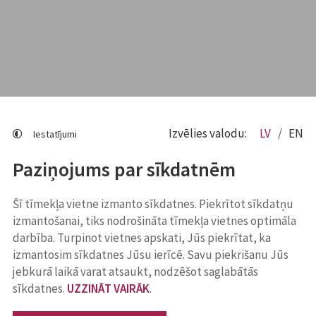
Izvēlies valodu:
LV
EN
Iestatījumi
Paziņojums par sīkdatnēm
Šī tīmekļa vietne izmanto sīkdatnes. Piekrītot sīkdatņu
izmantošanai, tiks nodrošināta tīmekļa vietnes optimāla
darbība. Turpinot vietnes apskati, Jūs piekrītat, ka
izmantosim sīkdatnes Jūsu ierīcē. Savu piekrišanu Jūs
jebkurā laikā varat atsaukt, nodzēšot saglabātās
sīkdatnes.
UZZINĀT VAIRĀK
.