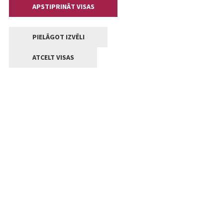
APSTIPRINĀT VISAS
PIELĀGOT IZVĒLI
ATCELT VISAS
Kontakti
Jelgavas valstpilsētas pašvaldība
Lielā iela 11, Jelgava, LV-3001
+371 63005522
pasts@jelgava.lv