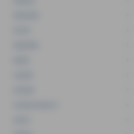
PASĀKUMI
PAŠVALDĪBA
PILSĒTA
SABIEDRĪBA
ĢIMENE
JAUNIEŠI
SATIKSME
SOCIĀLAIS ATBALSTS
SPORTS