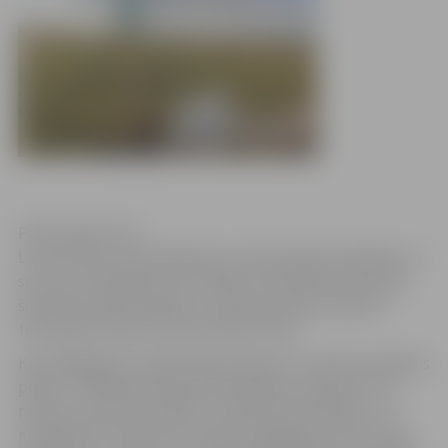
Publicitātes foto
Lai informētu apmeklētājus par atļautajām darbībām un
sezonas ierobežojumiem, Dabas aizsardzības pārvalde
šopavasar dabas lieguma “Lielupes palienes pļavas”
teritorijā izvietojusi informatīvās zīmes.
Kopš 2008.gada ir spēkā dabas lieguma “Lielupes palienes
pļavas” individuālie apsaimniekošanas noteikumi. Tie
nosaka, ka laika periodā no 1.aprīļa līdz 30.jūnijam, lai
nodrošinātu netraucētu īpaši aizsargājamo putnu sugu