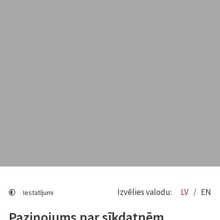
Izvēlies valodu:
LV
EN
Iestatījumi
Paziņojums par sīkdatnēm