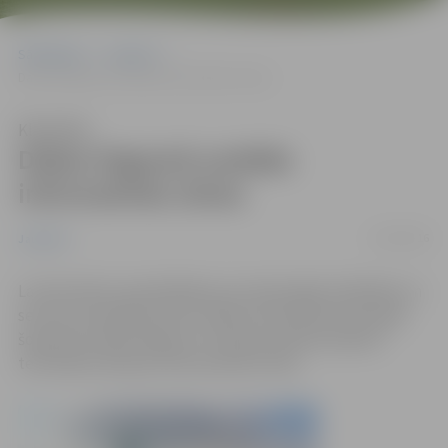
Sākumlapa
Jaunumi
Dabas liegumā uzstāda informatīvās zīmes
Klausīties
Dabas liegumā uzstāda
informatīvās zīmes
21/04/2016
Jaunumi
Lai informētu apmeklētājus par atļautajām darbībām un
sezonas ierobežojumiem, Dabas aizsardzības pārvalde
šopavasar dabas lieguma “Lielupes palienes pļavas”
teritorijā izvietojusi informatīvās zīmes.