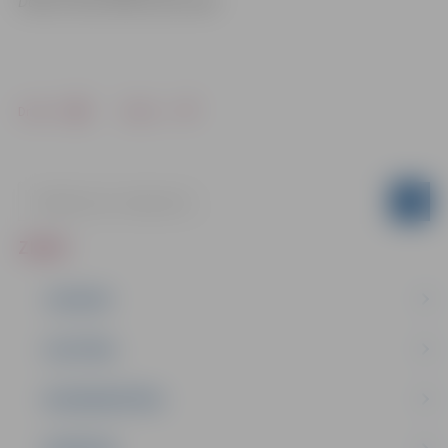
Dabas aizsardzības pārvaldē
Drukāt
Dalīties
ZIŅAS
JAUNUMI
IZGLĪTĪBA
NODARBINĀTĪBA