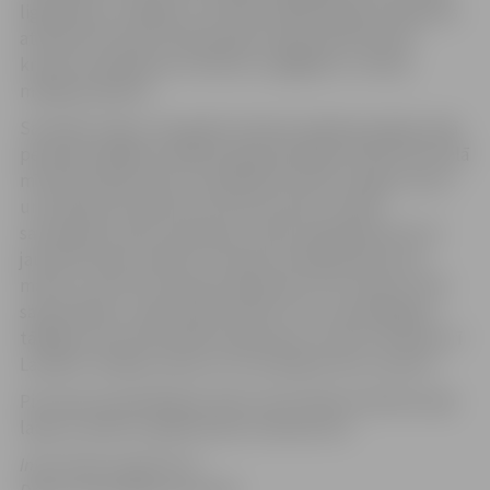
ligzdošanu, aizliegts uzturēties dabas lieguma daļā, kas
atrodas Pils salas ziemeļu galā, tajā skaitā Lielupes
krastā. Ierobežojums attiecas uz gājējiem, tostarp
makšķerniekiem.
Savukārt zirgus, kas ganās Lielupes palienes pļavās, šajā
periodā iespējams aplūkot gida pavadībā. Šobrīd Pils salā
mīt 64 savvaļas zirgi. Tie pārlaiduši mēreni maigu ziemu,
un šobrīd jau sāk dzimt pirmie kumeļi, turklāt
savvaļnieku pulku šopavasar varētu papildināt līdz 20
jaundzimušo kumeliņu. Pirmais kumeļš piedzima 21.
martā, un līdz šim pasaulē nākuši jau četri. Ņemot vērā
salas platību, zirgu skaits šobrīd ir tuvu optimālajam,
tādēļ jau drīzumā vairāki zirgi dosies uz dzīvi Ukrainā, arī
Latvijā ir vairākas vietas, kur viņi labprāt tiks uzņemti.
Pils salas apmeklētāji aicināti cienīt dabā notiekošo šajā
laikā un ievērot spēkā esošos noteikumus!
Informācija sagatavota