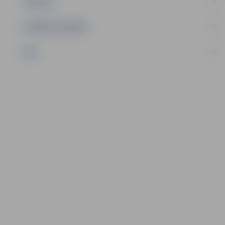
TŪRISMS
UZŅĒMĒJDARBĪBA
NVO