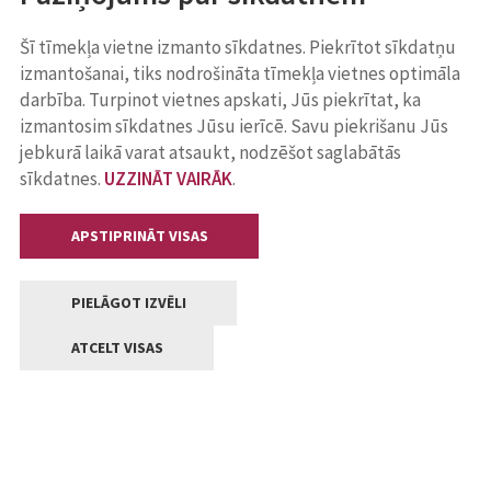
Šī tīmekļa vietne izmanto sīkdatnes. Piekrītot sīkdatņu
izmantošanai, tiks nodrošināta tīmekļa vietnes optimāla
darbība. Turpinot vietnes apskati, Jūs piekrītat, ka
izmantosim sīkdatnes Jūsu ierīcē. Savu piekrišanu Jūs
jebkurā laikā varat atsaukt, nodzēšot saglabātās
sīkdatnes.
UZZINĀT VAIRĀK
.
APSTIPRINĀT VISAS
PIELĀGOT IZVĒLI
ATCELT VISAS