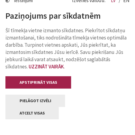
Izvēlies valodu:
LV
EN
Iestatījumi
Paziņojums par sīkdatnēm
Šī tīmekļa vietne izmanto sīkdatnes. Piekrītot sīkdatņu
izmantošanai, tiks nodrošināta tīmekļa vietnes optimāla
darbība. Turpinot vietnes apskati, Jūs piekrītat, ka
izmantosim sīkdatnes Jūsu ierīcē. Savu piekrišanu Jūs
jebkurā laikā varat atsaukt, nodzēšot saglabātās
sīkdatnes.
UZZINĀT VAIRĀK
.
APSTIPRINĀT VISAS
PIELĀGOT IZVĒLI
ATCELT VISAS