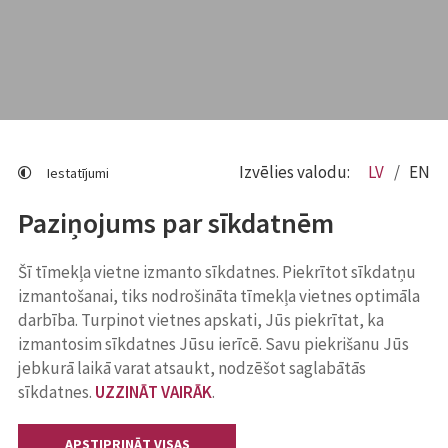
Izvēlies valodu:
LV
EN
Iestatījumi
Paziņojums par sīkdatnēm
Šī tīmekļa vietne izmanto sīkdatnes. Piekrītot sīkdatņu
izmantošanai, tiks nodrošināta tīmekļa vietnes optimāla
darbība. Turpinot vietnes apskati, Jūs piekrītat, ka
izmantosim sīkdatnes Jūsu ierīcē. Savu piekrišanu Jūs
jebkurā laikā varat atsaukt, nodzēšot saglabātās
sīkdatnes.
UZZINĀT VAIRĀK
.
APSTIPRINĀT VISAS