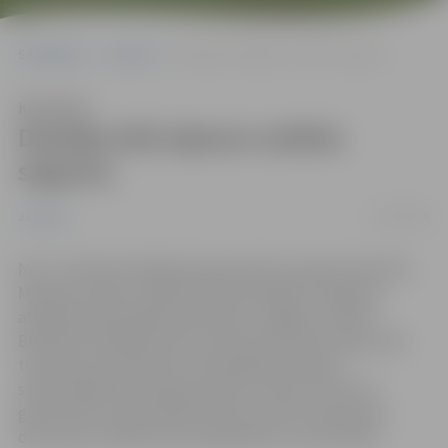
Sākumlapa
Jaunumi
Dambja ielā atjauno asfalta segumu
Klausīties
Dambja ielā atjauno asfalta
segumu
17/10/2016
Jaunumi
No 17. oktobra Dambja ielas posmā no Sarmas ielas līdz
Mazajam ceļam uzsākti būvdarbi objektā “Seguma
atjaunošana Dambja ielas posmā, Jelgavā, 1.kārta”.
Būvdarbu laikā posmā no Sarmas ielas līdz Kungu ielai
transporta kustība tiks nodrošināta pa divām
sašaurinātām braukšanas joslām. Posmos līdz 50 m
garumā tiks sašaurināta brauktuve līdz vienai joslai,
divvirzienu satiksme tiks organizēta ar ceļa zīmēm.