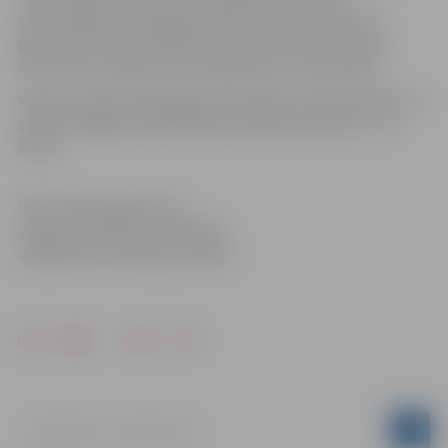
sašaurinātām braukšanas joslām. Posmos līdz 50 m
garumā tiks sašaurināta brauktuve līdz vienai joslai,
divvirzienu satiksme tiks organizēta ar ceļa zīmēm.
Visiem transportlīdzekļiem ceļa darbu zonā apstāties un
stāvēt aizliegts. Maksimālais braukšanas ātrums – 30
km/h.
Informācija sagatavota
Jelgavas pilsētas pašvaldības
Sabiedrisko attiecību pārvaldē
Drukāt
Dalīties