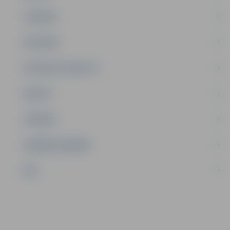
JAUNIEŠI
SATIKSME
SOCIĀLAIS ATBALSTS
SPORTS
TŪRISMS
UZŅĒMĒJDARBĪBA
NVO