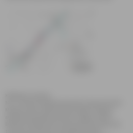
Klikšķināt, lai atvērtu
No 17. oktobra Dambja ielas posmā no Sarmas ielas līdz
Mazajam ceļam uzsākti būvdarbi objektā “Seguma
atjaunošana Dambja ielas posmā, Jelgavā, 1.kārta”.
Būvdarbu laikā posmā no Sarmas ielas līdz Kungu ielai
transporta kustība tiks nodrošināta pa divām