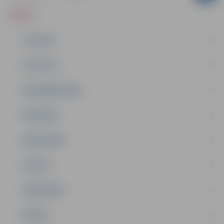
ZIŅAS
JAUNUMI
IZGLĪTĪBA
NODARBINĀTĪBA
PASĀKUMI
PAŠVALDĪBA
PILSĒTA
SABIEDRĪBA
ĢIMENE