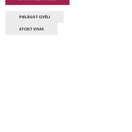
PIELĀGOT IZVĒLI
ATCELT VISAS
Kontakti
Jelgavas valstpilsētas pašvaldība
Lielā iela 11, Jelgava, LV-3001
+371 63005522
pasts@jelgava.lv