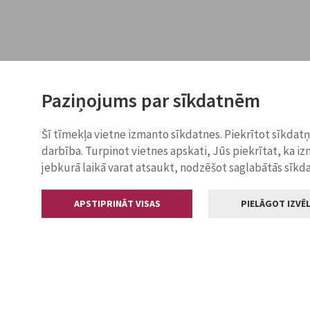
Paziņojums par sīkdatnēm
Šī tīmekļa vietne izmanto sīkdatnes. Piekrītot sīkdat
darbība. Turpinot vietnes apskati, Jūs piekrītat, ka i
jebkurā laikā varat atsaukt, nodzēšot saglabātās sīkd
APSTIPRINĀT VISAS
PIELĀGOT IZVĒL
Kontakti