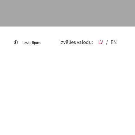
Izvēlies valodu:
LV
EN
Iestatījumi
Lapas karte