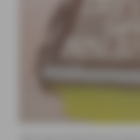
Jelgavas pilsētas bibliotēkas darbinieki prot iedvesm