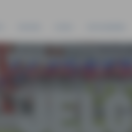
TA
PAŠVALDĪBA
IESTĀDES
KAPITĀLSABIEDRĪBAS