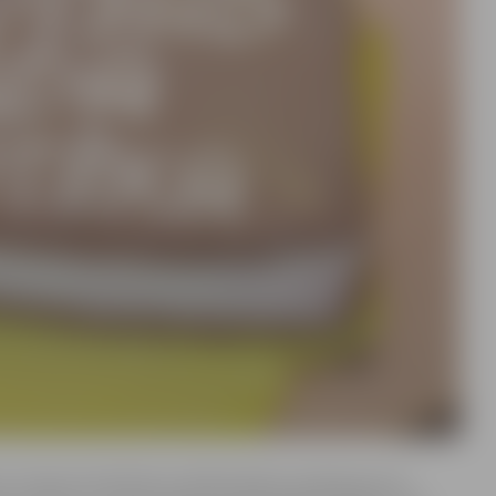
ot. Sniezot kvalitatīvus bibliotekāros pakalpojumus,