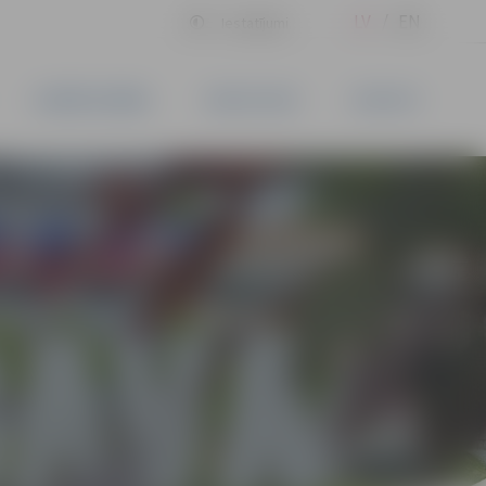
LV
EN
Iestatījumi
UZŅĒMĒJDARBĪBA
PAKALPOJUMI
KONTAKTI