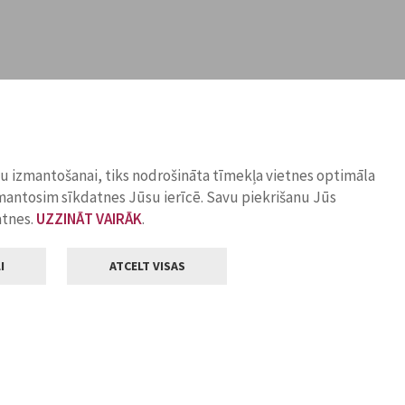
ņu izmantošanai, tiks nodrošināta tīmekļa vietnes optimāla
zmantosim sīkdatnes Jūsu ierīcē. Savu piekrišanu Jūs
atnes.
UZZINĀT VAIRĀK
.
I
ATCELT VISAS
Klientu apkalpošana