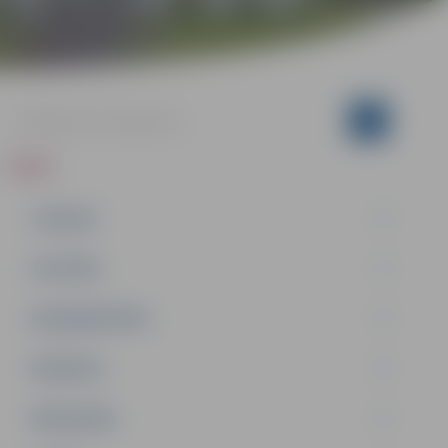
ZIŅAS
JAUNUMI
IZGLĪTĪBA
NODARBINĀTĪBA
PASĀKUMI
PAŠVALDĪBA