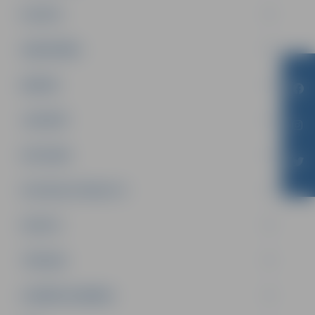
PILSĒTA
SABIEDRĪBA
ĢIMENE
JAUNIEŠI
SATIKSME
SOCIĀLAIS ATBALSTS
SPORTS
TŪRISMS
UZŅĒMĒJDARBĪBA