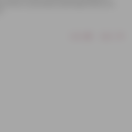
ti attīstot un pilnveidojot kopkataloga kvalitāti, esot
ē.
Drukāt
Dalīties