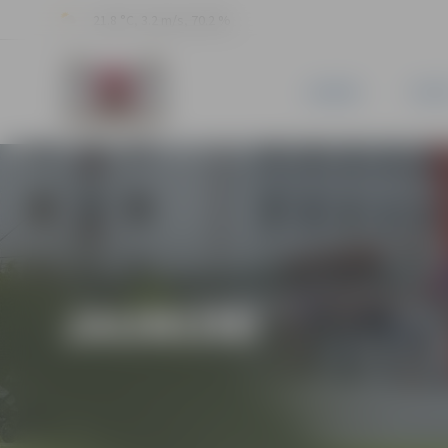
21.8 °C, 3.2 m/s, 70.2 %
JAUNUMI
PILSĒ
JAUNUMI