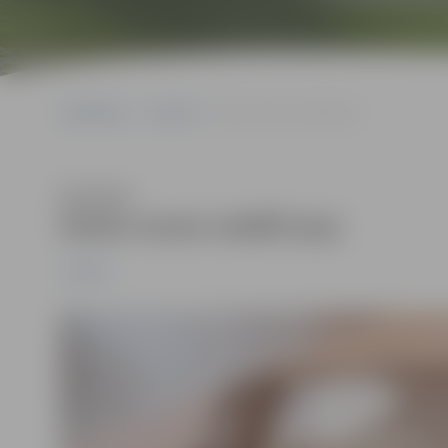
Sākumlapa
Jaunumi
Darbs mums ziedēt ļauj
Klausīties
Darbs mums ziedēt ļauj
Jaunumi