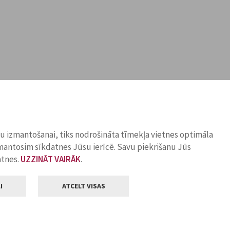
ņu izmantošanai, tiks nodrošināta tīmekļa vietnes optimāla
zmantosim sīkdatnes Jūsu ierīcē. Savu piekrišanu Jūs
atnes.
UZZINĀT VAIRĀK
.
I
ATCELT VISAS