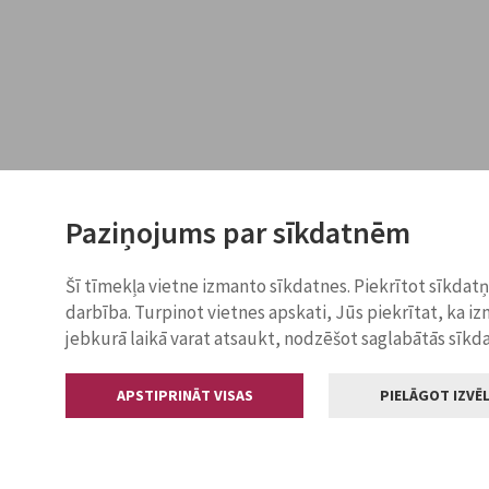
Paziņojums par sīkdatnēm
Šī tīmekļa vietne izmanto sīkdatnes. Piekrītot sīkdat
darbība. Turpinot vietnes apskati, Jūs piekrītat, ka i
jebkurā laikā varat atsaukt, nodzēšot saglabātās sīkd
APSTIPRINĀT VISAS
PIELĀGOT IZVĒL