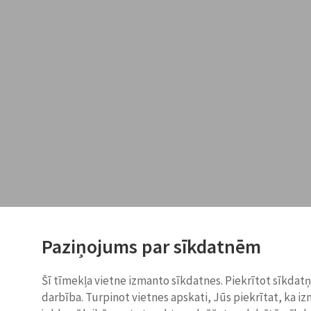
Paziņojums par sīkdatnēm
Šī tīmekļa vietne izmanto sīkdatnes. Piekrītot sīkdat
darbība. Turpinot vietnes apskati, Jūs piekrītat, ka i