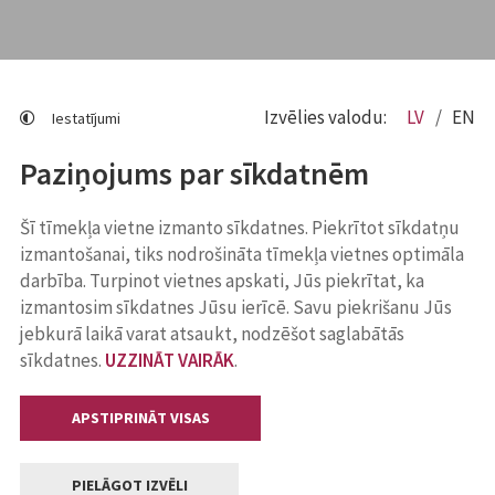
Izvēlies valodu:
LV
EN
Iestatījumi
Paziņojums par sīkdatnēm
Šī tīmekļa vietne izmanto sīkdatnes. Piekrītot sīkdatņu
izmantošanai, tiks nodrošināta tīmekļa vietnes optimāla
darbība. Turpinot vietnes apskati, Jūs piekrītat, ka
izmantosim sīkdatnes Jūsu ierīcē. Savu piekrišanu Jūs
jebkurā laikā varat atsaukt, nodzēšot saglabātās
sīkdatnes.
UZZINĀT VAIRĀK
.
APSTIPRINĀT VISAS
PIELĀGOT IZVĒLI