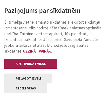
Paziņojums par sīkdatnēm
Šī tīmekļa vietne izmanto sīkdatnes. Piekrītot sīkdatņu
izmantošanai, tiks nodrošināta tīmekļa vietnes optimāla
darbība. Turpinot vietnes apskati, Jūs piekrītat, ka
izmantosim sīkdatnes Jūsu ierīcē. Savu piekrišanu Jūs
jebkurā laikā varat atsaukt, nodzēšot saglabātās
sīkdatnes.
UZZINĀT VAIRĀK
.
APSTIPRINĀT VISAS
PIELĀGOT IZVĒLI
ATCELT VISAS