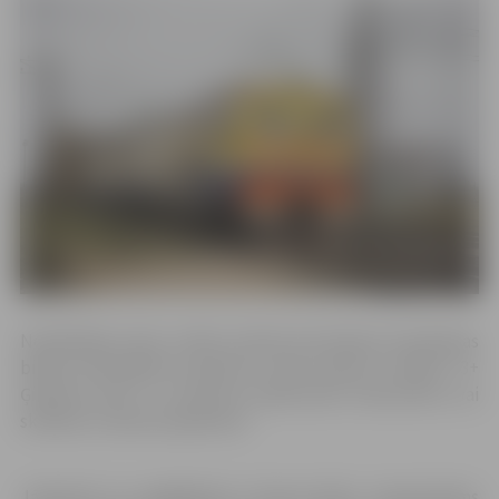
Norādītajās valsts svētku dienās bezmaksas braukšanas
biļetes daudzbērnu ģimenes varēs saņemt uzrādot “3+
Ģimenes karti” un personu apliecinošu dokumentu vai
skolēna/ studenta apliecību.
Jāatzīmē, ka, iegādājoties vilciena biļeti, nepieciešams