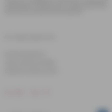
uzrādīt derīgu “3+ Ģimenes karti” un personu apliecinošs
dokumentu vai skolēna/studenta apliecību.
Foto: Jelgavas pilsētas arhīvs
Informācija sagatavota
Jelgavas pilsētas pašvaldības
Sabiedrisko attiecību pārvaldē
Drukāt
Dalīties