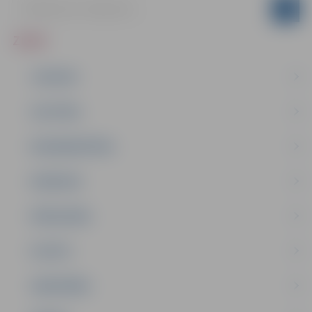
ZIŅAS
JAUNUMI
IZGLĪTĪBA
NODARBINĀTĪBA
PASĀKUMI
PAŠVALDĪBA
PILSĒTA
SABIEDRĪBA