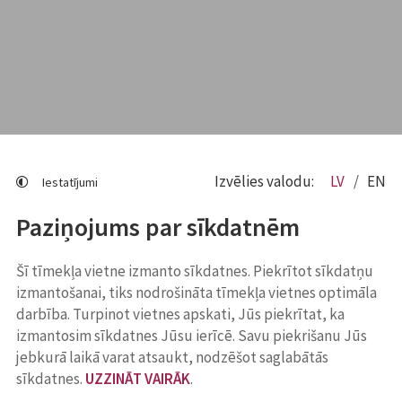
Izvēlies valodu:
LV
EN
Iestatījumi
Paziņojums par sīkdatnēm
Šī tīmekļa vietne izmanto sīkdatnes. Piekrītot sīkdatņu
izmantošanai, tiks nodrošināta tīmekļa vietnes optimāla
darbība. Turpinot vietnes apskati, Jūs piekrītat, ka
izmantosim sīkdatnes Jūsu ierīcē. Savu piekrišanu Jūs
jebkurā laikā varat atsaukt, nodzēšot saglabātās
sīkdatnes.
UZZINĀT VAIRĀK
.