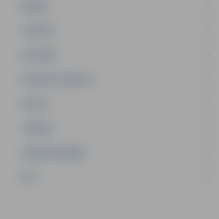
ĢIMENE
JAUNIEŠI
SATIKSME
SOCIĀLAIS ATBALSTS
SPORTS
TŪRISMS
UZŅĒMĒJDARBĪBA
NVO