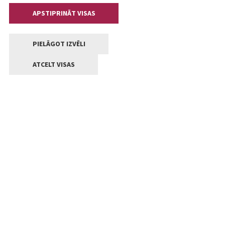
APSTIPRINĀT VISAS
PIELĀGOT IZVĒLI
ATCELT VISAS
Kontakti
Jelgavas valstpilsētas pašvaldība
Lielā iela 11, Jelgava, LV-3001
+371 63005522