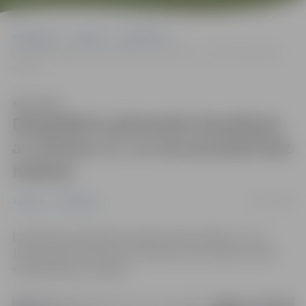
Sākumlapa
Jaunumi
Sabiedrība
Daudzbērnu ģimenēm braukšana ar vilcienu 11. un 18.novembrī bez
maksas
Klausīties
Daudzbērnu ģimenēm braukšana
ar vilcienu 11. un 18.novembrī bez
maksas
08/11/2019
Jaunumi
Sabiedrība
Daudzbērnu ģimenēm Latvijas valsts svētkos, 11. un
18.novembrī, braucieni ar vilcienu visos maršrutos tiks
nodrošināti bez maksas.