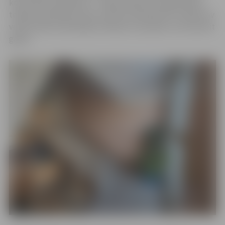
konstatētie pārkāpumi – kāpņutelpās un pagrabstāva
telpās evakuācijas ceļos novietoti priekšmeti un ēkās nav
veikti elektroinstalācijas mērījumi, kas jāveic reizi desmit
gados.