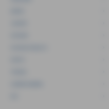
ĢIMENE
JAUNIEŠI
SATIKSME
SOCIĀLAIS ATBALSTS
SPORTS
TŪRISMS
UZŅĒMĒJDARBĪBA
NVO