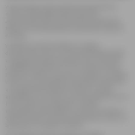
VUGD Zemgales reģiona pārstāve Viktorija Gribuste
norāda, ka Jelgavā galvenokārt pārbaudīta
ugunsdrošības prasību ievērošana ēku koplietošanas
telpās, bet atsevišķos gadījumos pārbaudes veiktas arī
dzīvokļos.
Visbiežāk konstatētais pārkāpums Jelgavas
daudzdzīvokļu namos ir tas, ka iedzīvotāji kāpņutelpās
un pagrabstāva telpās evakuācijas ceļos ir novietojuši
visdažādākos priekšmetus, kuri tur nedrīkst atrasties.
Piemēram, mēbeles, puķu podi, velosipēdi, rati, ragavas.
VUGD uzsver, ka evakuācijas ceļi paredzēti cilvēku ātrai
un neapgrūtinātai izkļūšanai no būvēm un telpām
ugunsgrēka un citu briesmu vai draudu gadījumā, līdz ar
to tiem ir jābūt brīvi pieejamiem. Izceļoties
ugunsgrēkam, jebkurš šķērslis var kavēt iedzīvotāju un
operatīvo dienestu pārstāvju pārvietošanos un līdz ar to
apdraudēt viņu veselību un dzīvību.