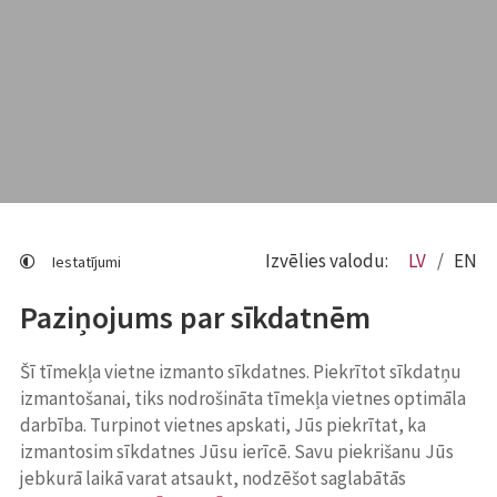
Izvēlies valodu:
LV
EN
Iestatījumi
Paziņojums par sīkdatnēm
Šī tīmekļa vietne izmanto sīkdatnes. Piekrītot sīkdatņu
izmantošanai, tiks nodrošināta tīmekļa vietnes optimāla
darbība. Turpinot vietnes apskati, Jūs piekrītat, ka
izmantosim sīkdatnes Jūsu ierīcē. Savu piekrišanu Jūs
jebkurā laikā varat atsaukt, nodzēšot saglabātās