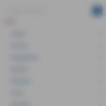
ZIŅAS
JAUNUMI
IZGLĪTĪBA
NODARBINĀTĪBA
PASĀKUMI
PAŠVALDĪBA
PILSĒTA
SABIEDRĪBA