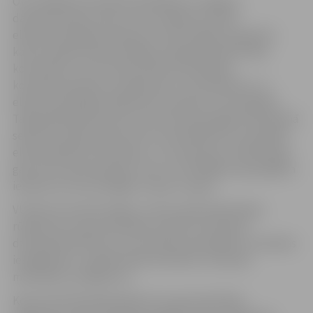
Otrs biežāk konstatētais pārkāpums Jelgavas
daudzdzīvokļu namos ir tas, ka ēkā nav veikti
elektroinstalācijas mērījumi. VUGD atklāj, ka gandrīz
katrā otrajā dzīvojamā mājā Latvijā pārbaudes laikā
konstatēts, ka nav veikta elektroinstalācijas
kontaktsavienojumu pārbaude ar termokameru un
elektroinstalācijas pārbaude, kas jāveic reizi 10 gados.
Tajā pašā laikā teju katrs ceturtais ugunsgrēks dzīvojamā
sektorā Latvijā izceļas tieši no īssavienojuma vai bojātas
elektroiekārtas lietošanas, un to skaits jau vairāku gadu
garumā turpina pieaugt. Tas ir otrs biežākais ugunsgrēka
iemesls aiz neuzmanīgas rīcības ar uguni.
VUGD aicina iedzīvotājus un ēku apsaimniekotājus
rūpēties par ugunsdrošības prasību ievērošanu
dzīvojamā sektorā, jo tas mazinās ugunsgrēku izcelšanās
iespējamību, neapdraudēs dzīvības un mazinās
materiālos zaudējumus.
Kopumā VUGD 2024. gadā veica ugunsdrošības