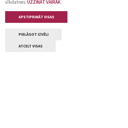
sīkdatnes.
UZZINĀT VAIRĀK
.
APSTIPRINĀT VISAS
PIELĀGOT IZVĒLI
ATCELT VISAS
Kontakti
Jelgavas valstpilsētas pašvaldība
Lielā iela 11, Jelgava, LV-3001