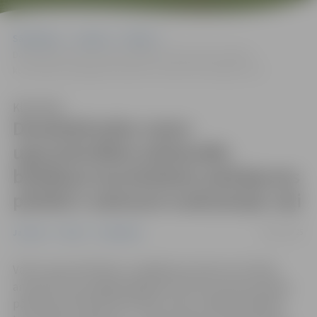
Sākumlapa
Jaunumi
Pilsēta
Daudzdzīvokļu namu ugunsdrošības pārbaudēs biežākais
konstatētais pārkāpums pilsētā ir aizkrauti evakuācijas ceļi
Klausīties
Daudzdzīvokļu namu
ugunsdrošības pārbaudēs
biežākais konstatētais pārkāpums
pilsētā ir aizkrauti evakuācijas ceļi
06/03/2025
Jaunumi
Pilsēta
Sabiedrība
Valsts ugunsdzēsības un glābšanas dienesta (VUGD)
amatpersonas pagājušajā gadā veikušas ugunsdrošības
pārbaudes 46 daudzdzīvokļu namos Jelgavā. Biežākie