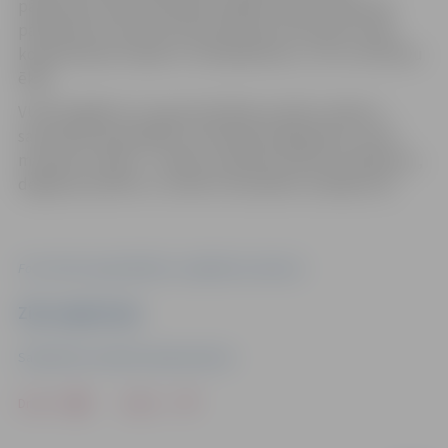
pārbaudes 1525 dzīvojamās mājās Latvijā. Lielākoties
pārbaudes īstenotas daudzdzīvokļu dzīvojamo māju
koplietošanas telpās un visbiežāk piecu, trīs un divstāvu
ēkās.
VUGD atgādina, ka ugunsdrošības prasību mērķis ir
samazināt ugunsgrēku izcelšanās iespējamību, kā arī
mazināt to sekas – cilvēku veselībai nodarīto kaitējumu,
degšanas platību un radītos finansiālos zaudējumus!
Foto: Valsts ugunsdzēsības un glābšanas dienests
Ziņu sagatavoja
Sabiedrisko attiecību departaments
Drukāt
Dalīties