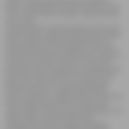
Jelgavas Zinātniskā bibliotēka saņēmusi negaidītu
dāvanu – jaunākās japāņu literatūras tulkojumus krievu
un vācu valodā. Sūtījumu sarūpējis „Japāņu literatūras
centrs” Tokijā.
Tā darbības mērķis ir popularizēt japāņu literatūru visā
pasaulē. Projekta „Japāņu literatūra pasaules lasītājam”
ietvaros Jelgavas Zinātniskās bibliotēkas krājums ir
papildināts ar japāņu autoru Nagai Kafu, Taiti Jamada
(Taichi Yamada), Sjohei Ooka (Shohei Ooka), Osaka Go un
Sono Ajako (Sono Ayako) romāniem. Šo autoru darbi
patiks gan asa sižeta un piedzīvojumu meklētājiem, gan
lirisku mīlas romānu cienītājiem. Tā, piemēram, Kafu
Nagai romāns „Sāncenses”, ir viens no 20.gs. japāņu
literatūras šedevriem – spilgtākais geišu ikdienas
apraksts „elektrības un telekomunikāciju” laikmetā. Asu
izjūtu cienītājiem tiek piedāvāts Sono Ajako darbs
„Debess Zilgme”. Šis darbs ir par sērijveida slepkavu, kas
nogalina cilvēkus savas bezdarbības vadīts.
Jaunās grāmatas atrodamas Jelgavas Zinātniskās