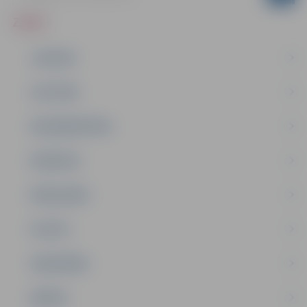
ZIŅAS
JAUNUMI
IZGLĪTĪBA
NODARBINĀTĪBA
PASĀKUMI
PAŠVALDĪBA
PILSĒTA
SABIEDRĪBA
ĢIMENE