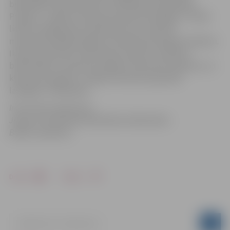
bibliotēkas abonementā un Pārlielupes bibliotēkā.
Projekts „Japāņu literatūra pasaules lasītājam” sniedz
lielisku iespēju gūt priekšstatu par Latvijā tik
mazpazīstamajiem japāņu literatūras jaunajiem darbiem.
Ikviens interesents tiek laipni aicināts uz pilsētas
bibliotēkām, lai iepazītu japāņu literatūras aspektus un
kļūtu par projekta „Japāņu literatūra pasaules
lasītājam” dalībnieku.
Informāciju sagatavoja
Jelgavas Zinātniskās bibliotēkas bibliotekāre
Baiba Lukašēviča
Drukāt
Dalīties