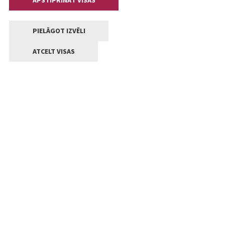
APSTIPRINĀT VISAS
PIELĀGOT IZVĒLI
ATCELT VISAS
Kontakti
Jelgavas valstpilsētas pašvaldība
Lielā iela 11, Jelgava, LV-3001
+371 63005522
pasts@jelgava.lv