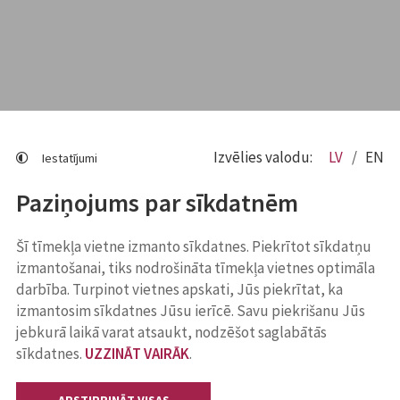
Izvēlies valodu:
LV
EN
Iestatījumi
Paziņojums par sīkdatnēm
Šī tīmekļa vietne izmanto sīkdatnes. Piekrītot sīkdatņu
izmantošanai, tiks nodrošināta tīmekļa vietnes optimāla
darbība. Turpinot vietnes apskati, Jūs piekrītat, ka
izmantosim sīkdatnes Jūsu ierīcē. Savu piekrišanu Jūs
jebkurā laikā varat atsaukt, nodzēšot saglabātās
sīkdatnes.
UZZINĀT VAIRĀK
.