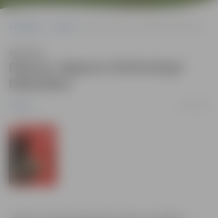
Sākumlapa
Jaunumi
Dāvana Jelgavas Zinātniskajai bibliotēkai
Klausīties
Dāvana Jelgavas Zinātniskajai
bibliotēkai
31/07/2007
Jaunumi