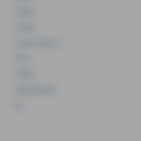
JAUNIEŠI
SATIKSME
SOCIĀLAIS ATBALSTS
SPORTS
TŪRISMS
UZŅĒMĒJDARBĪBA
NVO