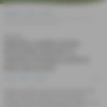
Sākumlapa
Jaunumi
Pilsēta
Degvielas uzpildes stacijas būvniecības laikā līdz 31. oktobrim
ierobežota satiksme Miera ielas posmā
Klausīties
Degvielas uzpildes stacijas
būvniecības laikā līdz 31.
oktobrim ierobežota satiksme
Miera ielas posmā
21/08/2024
Jaunumi
Pilsēta
Satiksme
Degvielas uzpildes stacijas, Miera ielā 3A, būvniecības
laikā, no šodienas, 21.augusta, līdz 31.oktobrim
ierobežota satiksme Miera ielas posmā no Zemeņu ielas