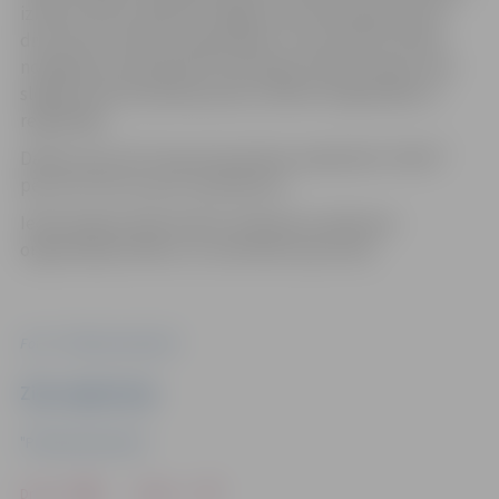
izbūves darbu laikā būs slēgta viena braukšanas josla,
divvirzienu satiksmi organizējot ar ceļa zīmēm. Darbu
noslēgumā, kad plānota ceļa seguma atjaunošana, būs
slēgta viena braukšanas josla, satiksmi organizējot ar
regulētāju.
Darbus veic SIA “Ceļu būvniecības sabiedrība “IGATE”
pēc SIA “VAT servisa” pasūtījuma.
Iedzīvotāji aicināti ievērot saskaņoto satiksmes
organizācijas shēmu un izvietotās ceļa zīmes.
Foto: "Pilsētsaimniecība"
Ziņu sagatavoja
"Pilsētsaimniecība"
Drukāt
Dalīties