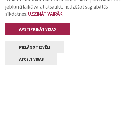
jebkurā laikā varat atsaukt, nodzēšot saglabātās
sīkdatnes.
UZZINĀT VAIRĀK
.
APSTIPRINĀT VISAS
PIELĀGOT IZVĒLI
ATCELT VISAS
Kontakti
Jelgavas valstpilsētas pašvaldība