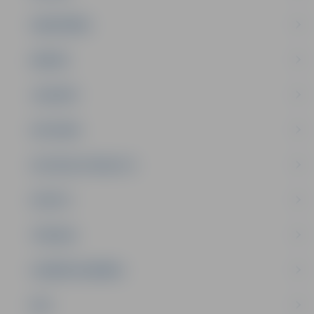
SABIEDRĪBA
ĢIMENE
JAUNIEŠI
SATIKSME
SOCIĀLAIS ATBALSTS
SPORTS
TŪRISMS
UZŅĒMĒJDARBĪBA
NVO