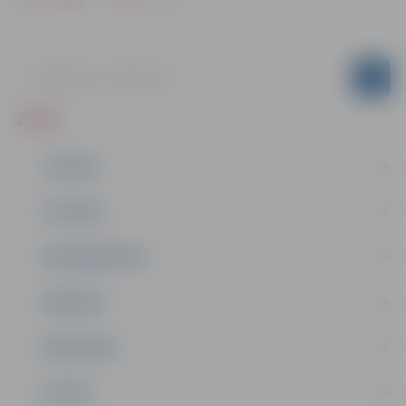
ZIŅAS
JAUNUMI
IZGLĪTĪBA
NODARBINĀTĪBA
PASĀKUMI
PAŠVALDĪBA
PILSĒTA