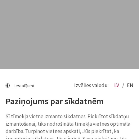
Izvēlies valodu:
LV
EN
Iestatījumi
Paziņojums par sīkdatnēm
Šī tīmekļa vietne izmanto sīkdatnes. Piekrītot sīkdatņu
izmantošanai, tiks nodrošināta tīmekļa vietnes optimāla
darbība. Turpinot vietnes apskati, Jūs piekrītat, ka
izmantosim sīkdatnes Jūsu ierīcē. Savu piekrišanu Jūs