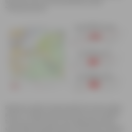
līdz Graudu ielai, informē pašvaldības iestāde
“Pilsētsaimniecība”.
Degvielas uzpildes stacijas būvdarbi tiks veikti vairākos
posmos. Pirmajā posmā, kad būvdarbu vieta atradīsies
brauktuves malā, satiksme tiks organizēta pa divām
sašaurinātām braukšanas joslām. Savukārt komunikāciju