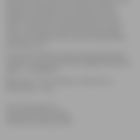
Ešenvalds, mākslinieks Aivars Žukovskis, kostīmu
māksliniece Līga Krāsone, grima māksliniece Stīna
Skulme, skaņu režisors Jonass Maksvitis no Lietuvas.
Lomās – Elīna Vaska, Andžejs Jānis Lilientāls, Edgars
Samītis, Ruta Birgere, Zane Jančevska, Rēzija Kalniņa,
Indra Briķe un citi.
“Es esmu šeit” Berlīnes Starptautiskajā kinofestivālā
“Berliāne” saņēma galveno balvu kategorijā “Generation
14plus” – “Kristāla lāci”.
Biļešu cenas – 3 eiro, skolēniem, studentiem un
pensionāriem – 2 eiro.
Informācija sagatavota
Jelgavas pilsētas pašvaldības
Sabiedrisko attiecību pārvaldē