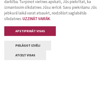
darbība. Turpinot vietnes apskati, Jūs piekrītat, ka
izmantosim sīkdatnes Jūsu ierīcē. Savu piekrišanu Jūs
jebkurā laikā varat atsaukt, nodzēšot saglabātās
sīkdatnes.
UZZINĀT VAIRĀK
.
APSTIPRINĀT VISAS
PIELĀGOT IZVĒLI
ATCELT VISAS
Kontakti