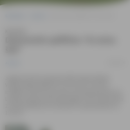
Sākumlapa
Jaunumi
Demonstrēs spēlfilmu “Es esmu šeit”
Klausīties
Demonstrēs spēlfilmu “Es esmu
šeit”
19/04/2016
Jaunumi
Jelgavas kultūras namā tiks rādīta režisora Renāra
Vimbas debijas spēlfilma “Es esmu šeit”, kurā viņš
izvēlējies runāt nevis par tiem, kuri aizbraukuši prom no
Latvijas, bet gan par šeit palikušajiem. Filmu demonstrēs
23. aprīlī pulksten 15 un 18, kā arī 27. aprīlī pulksten 12,
15 un 18.