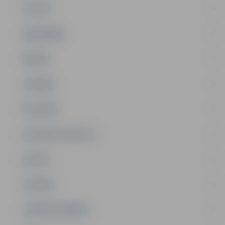
PILSĒTA
SABIEDRĪBA
ĢIMENE
JAUNIEŠI
SATIKSME
SOCIĀLAIS ATBALSTS
SPORTS
TŪRISMS
UZŅĒMĒJDARBĪBA