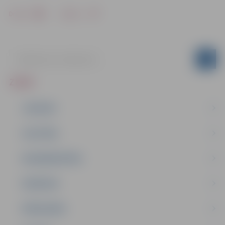
Drukāt
Dalīties
ZIŅAS
JAUNUMI
IZGLĪTĪBA
NODARBINĀTĪBA
PASĀKUMI
PAŠVALDĪBA