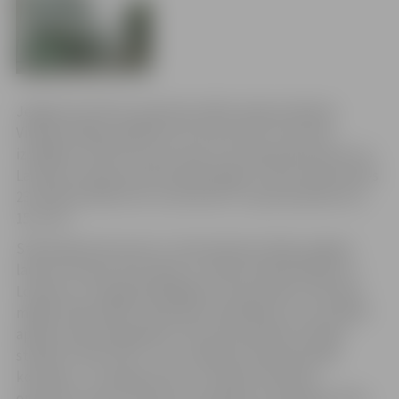
Jelgavas kultūras namā tiks rādīta režisora Renāra
Vimbas debijas spēlfilma “Es esmu šeit”, kurā viņš
izvēlējies runāt nevis par tiem, kuri aizbraukuši prom no
Latvijas, bet gan par šeit palikušajiem. Filmu demonstrēs
23. aprīlī pulksten 15 un 18, kā arī 27. aprīlī pulksten 12,
15 un 18.
Stāsta galvenā varone ir vidusskolniece Raja Latgales
laukos, kas pēc tēva nāves un mātes aizbraukšanas uz
Londonu ir vienīgā atbildīgā par mazo brāli un dzimtas
mājām. Rajai nākas saskarties ar grūtībām, kuru priekšā
apjuktu pat pieaugušais. Filmu producējusi Latvijas
studija “Tasse Film”, un to veidojusi internacionāla
komanda – scenārija autors un režisors R.Vimba,
operators Arnars Torisons no Islandes, komponists Ēriks