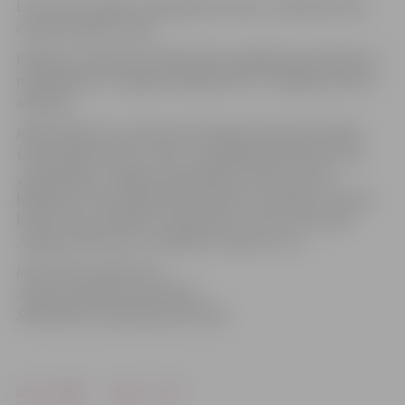
Lai uzkrātu spēkus atpakaļbraucienam, dalībnieki tiks
cienāti ar gardu zupu.
Pasākumu organizē Sabiedrības integrācijas pārvalde un
nodibinājums „Jelgava 21.gadsimtā” ar Jelgavas domes
atbalstu.
Atbalstītāji: Ceļu satiksmes drošības direkcija (CSDD),
tirdzniecības centrs „Vivo”, Jāņa Bisenieka fonds, AAS
„Gjensidige”, Jelgavas reģionālais tūrisma centrs,
kafejnīca „Silva”, ģimenes restorāns „Hercogs”, fitnesa
klubu tīkls „Atlētika”, naktsklubs „Tonuss”, Ģ.Eliasa
Jelgavas Vēstures un mākslas muzejs un citi.
Informācija sagatavota
Jelgavas pilsētas pašvaldības
Sabiedrības integrācijas pārvaldē
Drukāt
Dalīties