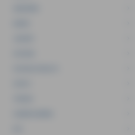
SABIEDRĪBA
ĢIMENE
JAUNIEŠI
SATIKSME
SOCIĀLAIS ATBALSTS
SPORTS
TŪRISMS
UZŅĒMĒJDARBĪBA
NVO