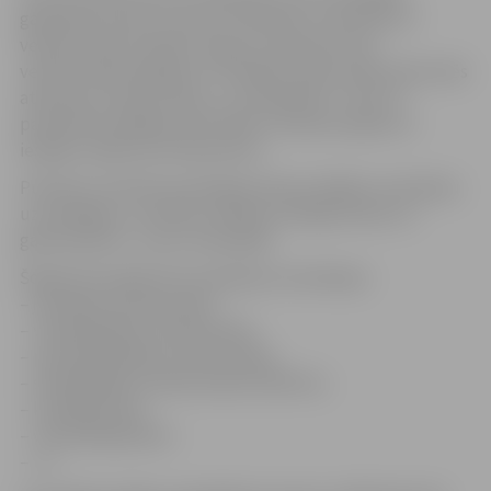
galamērķi sveiki un veseli. Pievēršam uzmanību arī
velobraucēju drošībai, lūgums neaizmirst par
velobraucēja ekipējumu. Nonākot finišā, atbraucēji varēs
atpūsties, baudot dabu, un izklaidēties. Tieši tur
paredzētas dažādas aktivitātes riteņbraucējiem ar
iespēju savākt kontrolpunkuts.
Pulksten 13.30 tiks pasniegtas balvas dažādu nomināciju
uzvarētājiem, izlozētas vairākas vērtīgas balvas un
galvenā balva – jauns velosipēds.
Šogad tiks apbalvotas sekojošas nominācijas:
– jaunākais velobraucējs;
– visekipētākais velobraucējs;
– pieredzējušākais velobraucējs;
– saliedētākais velobraucēju kolektīvs;
– kuplākā klase;
– vienotākā ģimene
– u.c.