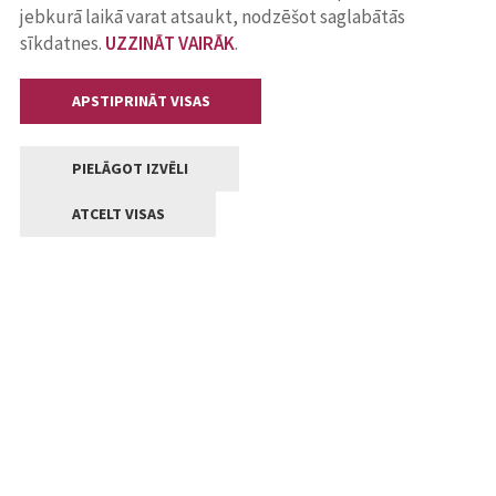
jebkurā laikā varat atsaukt, nodzēšot saglabātās
sīkdatnes.
UZZINĀT VAIRĀK
.
APSTIPRINĀT VISAS
PIELĀGOT IZVĒLI
ATCELT VISAS
Kontakti
Jelgavas valstpilsētas pašvaldība