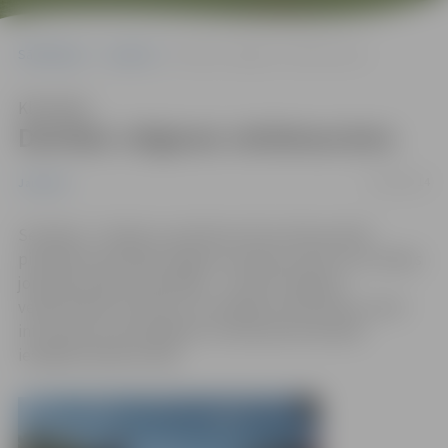
Sākumlapa
Jaunumi
Devītais Jelgavas velobrauciens
Klausīties
Devītais Jelgavas velobrauciens
01/06/2014
Jaunumi
Sestdien, 7. jūnijā, no pulksten 10 visi tiek aicināti
piedalīties devītajā Jelgavas velobraucienā, kura mērķis
joprojām paliek nemainīgs – veicināt Jelgavas
velokustības attīstību un veselīgu dzīvesveidu, kā arī
informēt par velosipēdistu drošas pārvietošanās
iespējām pilsētas ielās.