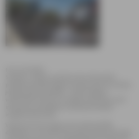
Foto: Ivars Veiliņš
Sestdien, 7. jūnijā, no pulksten 10 visi tiek aicināti
piedalīties devītajā Jelgavas velobraucienā, kura mērķis
joprojām paliek nemainīgs – veicināt Jelgavas
velokustības attīstību un veselīgu dzīvesveidu, kā arī
informēt par velosipēdistu drošas pārvietošanās
iespējām pilsētas ielās.
Velobrauciens katru gadu pulcē vairāk nekā 400
dalībnieku, un šis skaitlis katru gadu pieaug. Iedzīvotāju