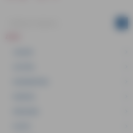
ZIŅAS
JAUNUMI
IZGLĪTĪBA
NODARBINĀTĪBA
PASĀKUMI
PAŠVALDĪBA
PILSĒTA