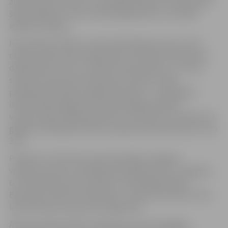
aktivitāte liecina par to, ka jelgavniekiem ir interese par
šādu pasākumu, kas mudina organizatorus turpināt
iesākto tradīciju.
No pulksten 10 līdz 11 pie tirdzniecības centra „Vivo”
notiks velobraucēju reģistrācija. Tās laikā varēs saņemt
dalībnieka numuru un īpašu atzīmju lapiņu, uz kuras
savācot astoņas kontrolpunktu atzīmes, varēs
piedalīties loterijā un galvenās balvas – velosipēda –
izlozē. Klātesošajiem tiks dota iespēja nokārtot
velobraucēja vadītāja apliecību (var kārtot no pilniem 12
gadiem, līdzi jāņem personu aplecinošs dokuments, foto
3×4).
Pulksten 11 tiks dots starts devītajam Jelgavas
velobraucienam, lai dalībnieki kopīgi dotos uz Jelgavas
6. vidusskolas sporta stadionu Loka maģistrālē 29.
Brauciena maršruts: Raiņa iela; J. Čakstes bulvāris; Lielā
iela; Kalnciema ceļš; Loka maģistrāle.
Ātrums netiks vērtēts. Galvenais, lai visi sasniegtu