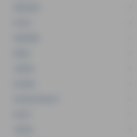
PAŠVALDĪBA
PILSĒTA
SABIEDRĪBA
ĢIMENE
JAUNIEŠI
SATIKSME
SOCIĀLAIS ATBALSTS
SPORTS
TŪRISMS