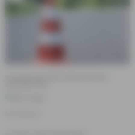
Iedzīvotāji aicināti ievērot saskaņotās satiksmes
organizācijas shēmu.
Foto: Canva.com
Informācija: iestāde “Pilsētsaimniecība