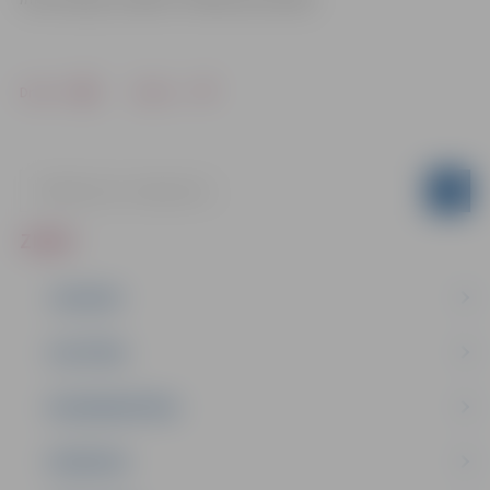
Drukāt
Dalīties
ZIŅAS
JAUNUMI
IZGLĪTĪBA
NODARBINĀTĪBA
PASĀKUMI