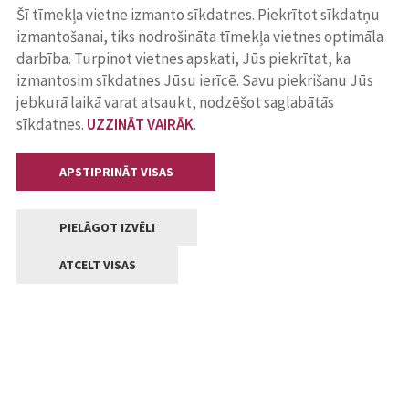
Šī tīmekļa vietne izmanto sīkdatnes. Piekrītot sīkdatņu
izmantošanai, tiks nodrošināta tīmekļa vietnes optimāla
darbība. Turpinot vietnes apskati, Jūs piekrītat, ka
izmantosim sīkdatnes Jūsu ierīcē. Savu piekrišanu Jūs
jebkurā laikā varat atsaukt, nodzēšot saglabātās
sīkdatnes.
UZZINĀT VAIRĀK
.
APSTIPRINĀT VISAS
PIELĀGOT IZVĒLI
ATCELT VISAS