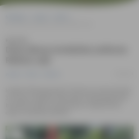
Sākumlapa
Jaunumi
Pilsēta
Divas dienas ierobežota satiksme Riekstu ceļā
Klausīties
Divas dienas ierobežota satiksme
Riekstu ceļā
30/03/2023
Jaunumi
Pilsēta
Satiksme
Iestāde “Pilsētsaimniecība” informē, ka no 30. marta līdz
31. martam, saistībā ar ūdensvada un kanalizācijas tīkla
būvniecību, Riekstu ceļa posmā no 2. līnijas līdz Ošu
ceļam ir ierobežota satiksme.