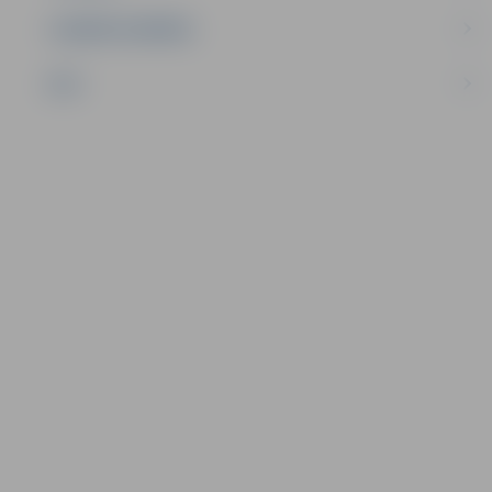
UZŅĒMĒJDARBĪBA
NVO