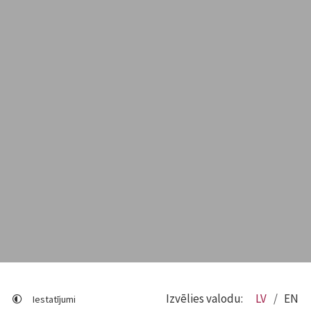
Izvēlies valodu:
LV
EN
Iestatījumi