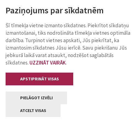
Paziņojums par sīkdatnēm
Šī tīmekļa vietne izmanto sīkdatnes. Piekrītot sīkdatņu
izmantošanai, tiks nodrošināta tīmekļa vietnes optimāla
darbība. Turpinot vietnes apskati, Jūs piekrītat, ka
izmantosim sīkdatnes Jūsu ierīcē. Savu piekrišanu Jūs
jebkurā laikā varat atsaukt, nodzēšot saglabātās
sīkdatnes.
UZZINĀT VAIRĀK
.
APSTIPRINĀT VISAS
PIELĀGOT IZVĒLI
ATCELT VISAS