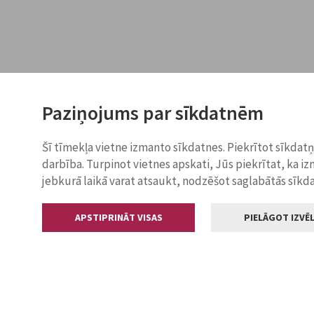
Paziņojums par sīkdatnēm
Šī tīmekļa vietne izmanto sīkdatnes. Piekrītot sīkdat
darbība. Turpinot vietnes apskati, Jūs piekrītat, ka i
jebkurā laikā varat atsaukt, nodzēšot saglabātās sīkd
APSTIPRINĀT VISAS
PIELĀGOT IZVĒL