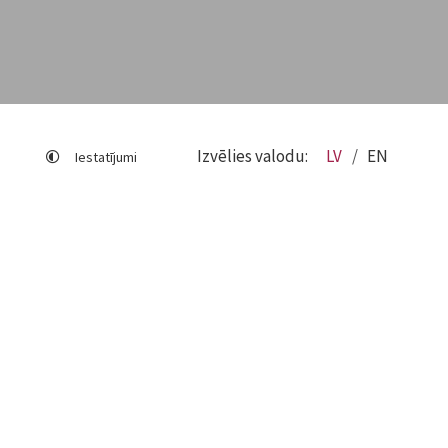
Izvēlies valodu:
LV
EN
Iestatījumi