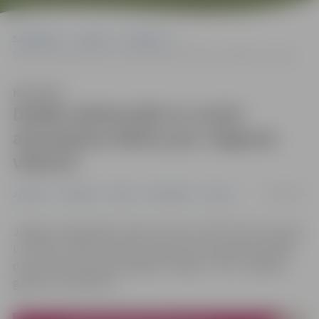
Sākumlapa
Jaunumi
Pasākumi
Dodies ekskursijā un uzzini aizraujošus faktus par Jelgavas vēsturi!
Klausīties
Dodies ekskursijā un uzzini
aizraujošus faktus par Jelgavas
vēsturi!
19/08/2025
Jaunumi
Pasākumi
Pilsēta
Sabiedrība
Tūrisms
Jelgavas reģionālais Tūrisma centrs (JRTC) Piena, maizes
un medus svētku laikā 30. augustā aicina gida pavadībā
doties ekskursijā/ pastaigā pa Jelgavu “Cauri Jelgavas
gadsimtu līkločiem”.