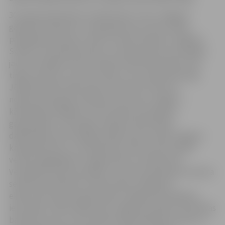
30. augustā pulksten 12 ekskursiju “Cauri Jelgavas
gadsimtu līkločiem” vadīs gide Gunta Trana. Gides
pavadībā interesenti varēs uzzināt vairāk par Jelgavas
Svētās Trīsvienības baznīcu, kas bija viena no pirmajām
jaunuzceltajām mūra luterāņu baznīcām Eiropā, seno
tirgus laukumu, Dzirnavu dīķi, un kur plūdis hercoga
Jēkaba kanāls. Ekskursanti varēs ienirt vēsturē,
noklausoties gides stāstījumu par seno Jelgavu –
kādreizējo Zemgales un Kurzemes hercogistes
galvaspilsētu. Caur gides stāstiem ekskursijas
dalībniekiem būs iespēja iztēlē uzburt senās Jelgavas
kādreizējo tēlu un varenās ēkas. Ekskursanti atradīs
vecāko saglabājušos Jelgavas ēku un dosies līdz
Vecpilsētas ielas kvartālam, kurā vēl mūsdienās redzama
senā koka arhitektūra. Ekskursijas noslēgumā
ekskursanti kopā ar gidi iepazīs Jelgavas Vecpilsētas
ielas māju. Stāsts sāksies pie Jelgavas Svētās Trīsvienības
baznīcas torņa, no kura ekskursijas dalībnieki dosies uz