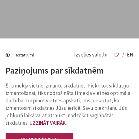
Izvēlies valodu:
LV
EN
Iestatījumi
Paziņojums par sīkdatnēm
Šī tīmekļa vietne izmanto sīkdatnes. Piekrītot sīkdatņu
izmantošanai, tiks nodrošināta tīmekļa vietnes optimāla
darbība. Turpinot vietnes apskati, Jūs piekrītat, ka
izmantosim sīkdatnes Jūsu ierīcē. Savu piekrišanu Jūs
jebkurā laikā varat atsaukt, nodzēšot saglabātās
sīkdatnes.
UZZINĀT VAIRĀK
.