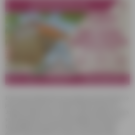
Ekskursijas dalībniekiem būs iespēja ieraudzīt pilsētu no
jauna skata punkta un uzzināt aizraujošus faktus par
Jelgavas pilsētas vēsturi. Gide ar stāstu palīdzību uzburs
senatnīgu gaisotni un aizvedīs pārgājiena dalībniekus
tālā pagātnē, kad pilsētas ielās un skvēros pulcējās
dāmas krāšņās kleitās un kungi izsmalcinātās frakās.