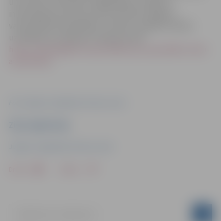
un kultūras mantojuma saglabāšanu. Papildus
informācija par personu datu apstrādi Jelgavas
valstspilsētas pašvaldībā, t.sk.datu subjekta tiesību
uzskaitījums, pieejams tīmekļa vietnē:
https://www.jelgava.lv/pasvaldiba-par-pasvaldibu-datu-
aizsardziba/
.
Foto: Jelgavas reģionālais Tūrisma centrs
Ziņu sagatavoja
Jelgavas reģionālais Tūrisma centrs
Drukāt
Dalīties