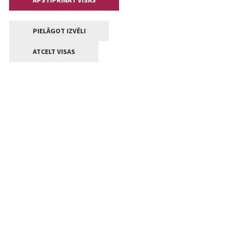
APSTIPRINĀT VISAS
PIELĀGOT IZVĒLI
ATCELT VISAS
Kontakti
Jelgavas valstpilsētas pašvaldība
Lielā iela 11, Jelgava, LV-3001
+371 63005522
pasts@jelgava.lv