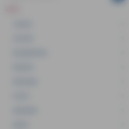
ZIŅAS
JAUNUMI
IZGLĪTĪBA
NODARBINĀTĪBA
PASĀKUMI
PAŠVALDĪBA
PILSĒTA
SABIEDRĪBA
ĢIMENE