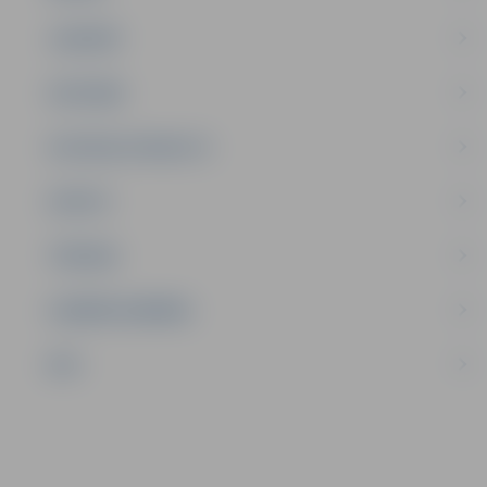
JAUNIEŠI
SATIKSME
SOCIĀLAIS ATBALSTS
SPORTS
TŪRISMS
UZŅĒMĒJDARBĪBA
NVO