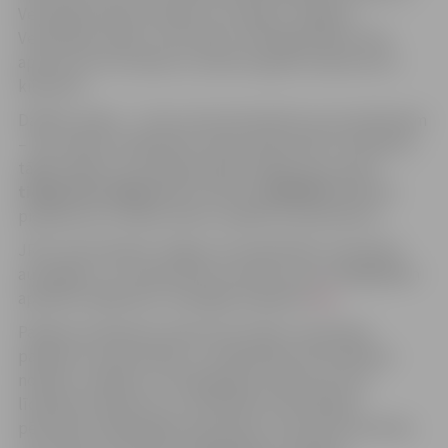
Vecpilsētas ielas kvartālu, kur iepazīs Jelgavas
Vecpilsētas māju un tās stāstu. Pastaigas ilgums būs
aptuveni trīs stundas un maršruta garums aptuveni 2
kilometri.
Dalības maksa — 5 eiro, bet pirmsskolas vecuma bērniem
– bez maksas. Dalībnieku skaits ekskursijā ir ierobežots,
tāpēc lūgums savlaicīgi pieteikt dalību pa e-pastu
tic@tornis.jelgava.lv
vai tālruni
63005447
. Rakstot
pieteikumu e-pastā, lūdzu norādīt kontakttālruni.
JRTC aicina iepazīt Jelgavu arī individuāli, izmantojot
audiogidus, un noklausīties 24 stāstus par zīmīgākajiem
apskates objektiem. Audiogids pieejams
šeit.
Pasākuma laikā tiks veikta foto/video uzņemšana
pasākumu publicitātes un sabiedrības informēšanas
nolūkos, veidojot un atspoguļojot darba procesu,
līdzekļu izlietojumu un nodrošinot informācijas
pēctecību nākamajām paaudzēm un kultūras attīstību