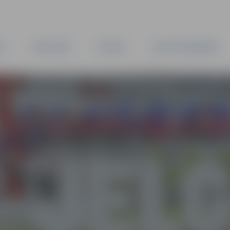
TA
PAŠVALDĪBA
IESTĀDES
KAPITĀLSABIEDRĪBAS