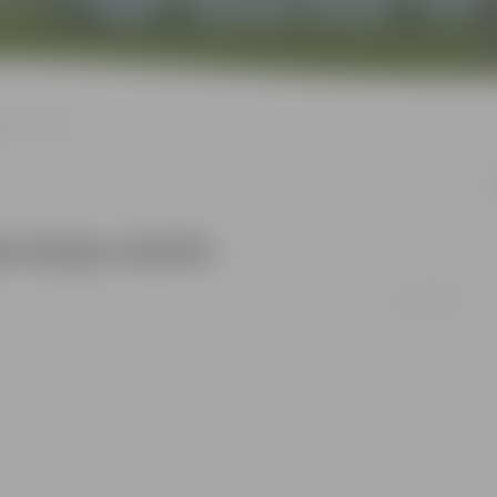
jas skolēni
mnāzijas skolēni
15/11/2011