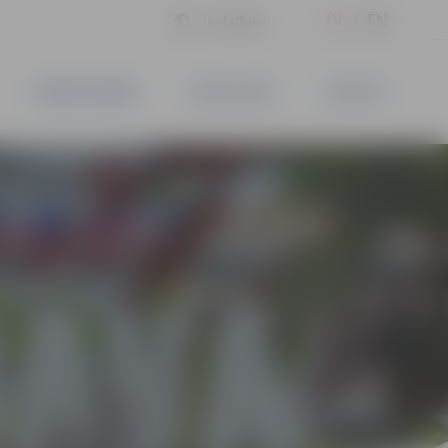
LV
EN
Iestatījumi
UZŅĒMĒJDARBĪBA
PAKALPOJUMI
KONTAKTI