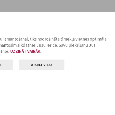
ņu izmantošanai, tiks nodrošināta tīmekļa vietnes optimāla
zmantosim sīkdatnes Jūsu ierīcē. Savu piekrišanu Jūs
atnes.
UZZINĀT VAIRĀK
.
I
ATCELT VISAS
Klientu apkalpošana
ilsētas pašvaldība
Darba laiks