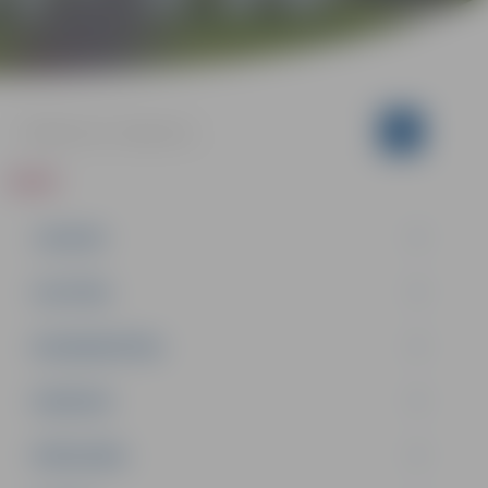
ZIŅAS
JAUNUMI
IZGLĪTĪBA
NODARBINĀTĪBA
PASĀKUMI
PAŠVALDĪBA