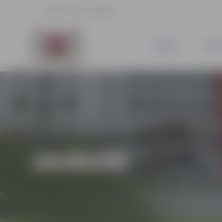
16.9 °C, 3.1 m/s, 68.6 %
JAUNUMI
PILSĒ
JAUNUMI