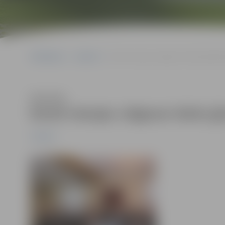
Sākumlapa
Jaunumi
Domē viesojas Jelgavas Valsts ģimnāzi
Klausīties
Domē viesojas Jelgavas Valsts ģi
Jaunumi