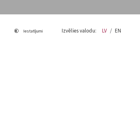
Izvēlies valodu:
LV
EN
Iestatījumi
Lapas karte
Viegli lasīt