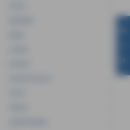
PILSĒTA
SABIEDRĪBA
ĢIMENE
JAUNIEŠI
SATIKSME
SOCIĀLAIS ATBALSTS
SPORTS
TŪRISMS
UZŅĒMĒJDARBĪBA