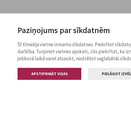
Paziņojums par sīkdatnēm
Šī tīmekļa vietne izmanto sīkdatnes. Piekrītot sīkdat
darbība. Turpinot vietnes apskati, Jūs piekrītat, ka i
jebkurā laikā varat atsaukt, nodzēšot saglabātās sīkd
APSTIPRINĀT VISAS
PIELĀGOT IZVĒL
Kontakti
Jelgavas valstp