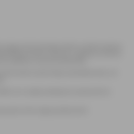
ās Jelgavas Valsts ģimnāzijas skolēni un skolēnu padomes
ekšsēdētāja vietnieku sociālo lietu, izglītības un kultūras
as, izglītības un sporta komitejas sēdē.
Rublis skolēnus iepazīstināja ar pašvaldības darbu, tās
ēm.
tādēm, kuru sniegtos pakalpojumus paši jaunieši var
 jauniešu vizītes Jelgavas pilsētas domē.