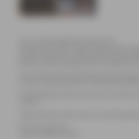
Foto no Jelgavas izglītības pārvaldes arhīva
2011. gada 15. novembrī Jelgavas pilsētas domē viesoj
pārstāvji. Skolēni tikās ar Jelgavas pilsētas Domes pri
jautājumu programmā Aigaru Rubli un piedalījās Kultūr
Pirms komitejas sēdes priekšsēdētāja vietnieks Aigars 
struktūru, domes kompetenci un pašvaldības iestād
Priekšsēdētāja vietnieks vērsa jauniešu uzmanību ies
izmantot.
Jelgavas pilsētas Skolēnu dome arī turpmāk organizēs
Informācija sagatavota
Jelgavas Izglītības pārvaldē