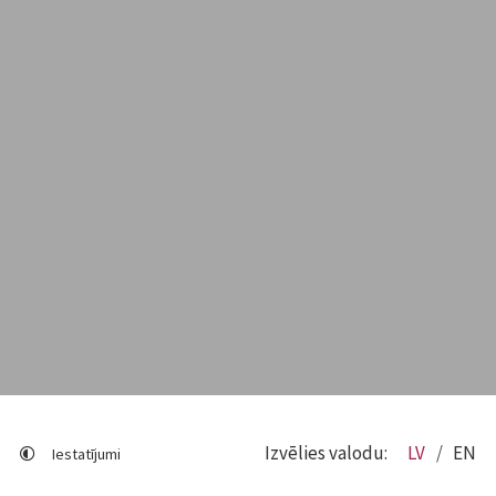
Izvēlies valodu:
LV
EN
Iestatījumi