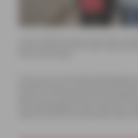
“Jūs esat uzņēmušies rūpes par mazo cilvēku. Lai vei
izdodas izaudzināt par krietnu cilvēku,” ģimenei vēl
dāvanu jaundzimušajam.
Pirmais mazulis, kurš 2021. gadā papildināja jelgavnieku 
pasaulē nāca sestdien, 2. janvārī, pulksten 9.18. Zīmīgi, 
datumā Ivo ir arī vārda diena. Mamma Līga Gudeļonoka 
bija 50 centimetrus garš. Mamma atzīst, ka pirmās dienas 
brīdī, kad bija jāapģērbjas, lai dotos mājās. Līgas un V
māsa Elza, kura savu otro dzimšanas dienu svinēs 18. f