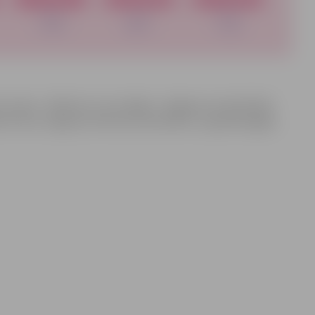
ir puika – Maksims, kura mājas ir Jelgavas novada Elejā.
nvāra rītam Jelgavas slimnīcas Dzemdību un ginekoloģijas