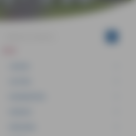
ZIŅAS
JAUNUMI
IZGLĪTĪBA
NODARBINĀTĪBA
PASĀKUMI
PAŠVALDĪBA