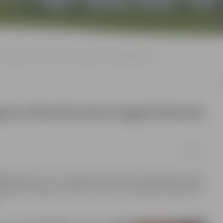
 Jelgavas slimnīcā pirmo šogad dzimušo jelgavnieku
avas slimnīcā pirmo šogad dzimušo
05/01/2021
elgavnieku Ivo un viņa ģimeni pirmdien, kad ģimene devās
js Andris Rāviņš, vēlot izturību, lai nepietrūkst ģimenes