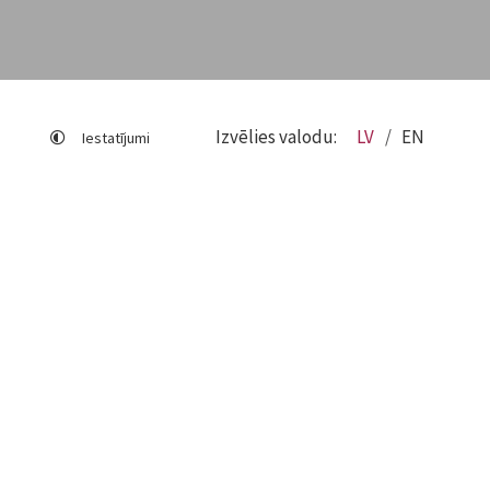
Izvēlies valodu:
LV
EN
Iestatījumi
Lapas karte