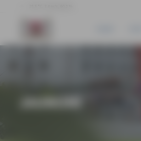
25.5 °C, 3.4 m/s, 60.2 %
JAUNUMI
PILSĒ
JAUNUMI