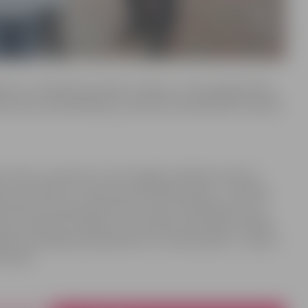
ksme un mīlestība vienmēr ir blakus un mazo jelgavnieku
ēja domes priekšsēdētājs, pasniedzot pašvaldības sarūpētu
saimi, ir puisītis Ivo. Viņš Jelgavas pilsētas slimnīcā
ka 2. janvāris ir ne tikai viņa dzimšanas diena – tieši šajā
stāsta, ka puika piedzimstot svēra 3,44 kilogramus un
Ivo bijis ļoti mierīgs, vien nelielas pretenzijas izrādījis
ladimira Gudeļonoku ģimenē Ivo ir otrais bērniņš – viņam ir
ebruārī.