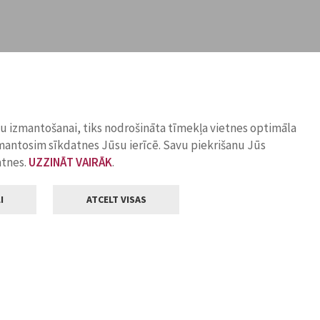
ņu izmantošanai, tiks nodrošināta tīmekļa vietnes optimāla
zmantosim sīkdatnes Jūsu ierīcē. Savu piekrišanu Jūs
atnes.
UZZINĀT VAIRĀK
.
I
ATCELT VISAS
Klientu apkalpošana