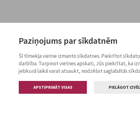
Paziņojums par sīkdatnēm
Šī tīmekļa vietne izmanto sīkdatnes. Piekrītot sīkdat
darbība. Turpinot vietnes apskati, Jūs piekrītat, ka i
jebkurā laikā varat atsaukt, nodzēšot saglabātās sīkd
APSTIPRINĀT VISAS
PIELĀGOT IZVĒL
Kontakti