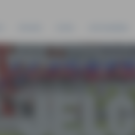
TA
PAŠVALDĪBA
IESTĀDES
KAPITĀLSABIEDRĪBAS