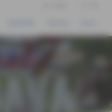
LV
EN
Iestatījumi
UZŅĒMĒJDARBĪBA
PAKALPOJUMI
KONTAKTI