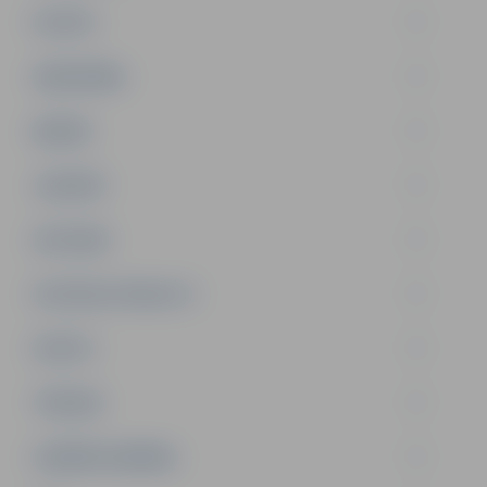
PILSĒTA
SABIEDRĪBA
ĢIMENE
JAUNIEŠI
SATIKSME
SOCIĀLAIS ATBALSTS
SPORTS
TŪRISMS
UZŅĒMĒJDARBĪBA