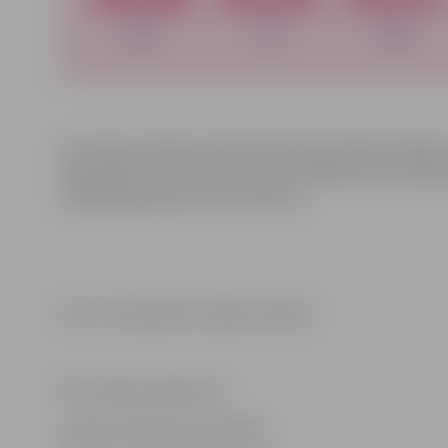
Arī pirmais Jelgavas slimnīcā dzimušais bērniņš šogad 
Viņš piedzima 1. janvārī pulksten 14.06. Bet līdz 4. ja
nodaļā bija piedzimuši trīs bērniņi.
Foto un infografika: Jelgavas pilsēta
Informācija sagatavota
Jelgavas pilsētas pašvaldības