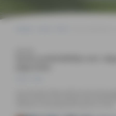
Sākumlapa
Jaunumi
Pilsēta
Domes priekšsēdētājs sveic
Klausīties
Domes priekšsēdētājs sveic Jelg
jelgavnieku
Jaunumi
Pilsēta
Pirmo 2021. gadā Jelgavas pilsētas slimnīcā dzimušo j
mājās no slimnīcas, sveica Jelgavas domes priekšsēdētā
mīlestības un mazais jelgavnieks aug stiprs un vesels.