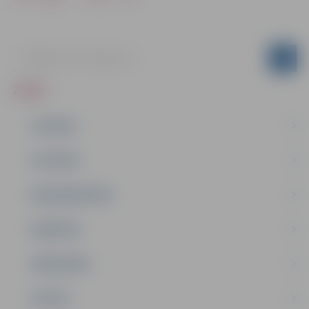
ZIŅAS
JAUNUMI
IZGLĪTĪBA
NODARBINĀTĪBA
PASĀKUMI
PAŠVALDĪBA
PILSĒTA