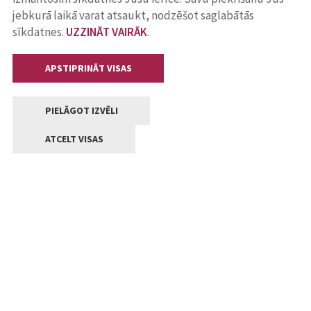
jebkurā laikā varat atsaukt, nodzēšot saglabātās
sīkdatnes.
UZZINĀT VAIRĀK
.
APSTIPRINĀT VISAS
PIELĀGOT IZVĒLI
ATCELT VISAS
Kontakti
Jelgavas valstpilsētas pašvaldība