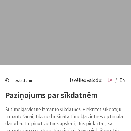
Izvēlies valodu:
LV
EN
Iestatījumi
Paziņojums par sīkdatnēm
Šī tīmekļa vietne izmanto sīkdatnes. Piekrītot sīkdatņu
izmantošanai, tiks nodrošināta tīmekļa vietnes optimāla
darbība. Turpinot vietnes apskati, Jūs piekrītat, ka
izmantosim sīkdatnes Jūsu ierīcē. Savu piekrišanu Jūs