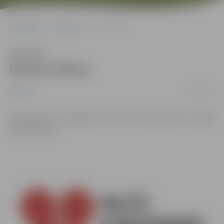
Sākumlapa
Jaunumi
Donoru diena
Klausīties
Donoru diena
10/01/2019
Jaunumi
28. janvārī no pulksten 10 līdz 14 Pasta ielā 37 notiks
Donoru diena.