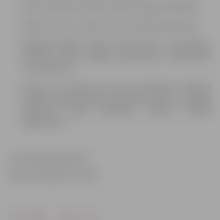
Divas stundas nav vēlams vadīt transporta līdzekli.
Nenest somu uz rokas, no kuras tika ņemtas asinis.
Nevajag strādāt smagu fizisku darbu, netrenēties,
neskriet, nenest smagus priekšmetus, nepeldēties
un nesauļoties.
Vismaz 12 stundas pēc asins ziedošanas nedrīkst
strādāt paaugstinātas bīstamības darbus: pārvadāt
pasažierus, vadīt lidmašīnu, vilcienu, strādāt
augstumā u.c.
Informāciju sagatavoja
Valsts Asinsdonoru centrs
Drukāt
Dalīties