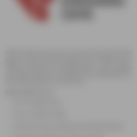
Vidēji Latvijā persona pirmo reizi asinis dodas ziedot 28,9
gadu vecumā. Lai gan pirmreizējo donoru vidējā vecuma
rādītājs, salīdzinot ar iepriekšējo gadu, audzis, pēdējo
piecu gadu laikā donora vidējais vecums palielinājies par
teju sešiem gadiem no 31,3 līdz 36,9.
Asinis ziedot vari, ja:
Esi 18 – 65 gadus jauns
Sver ne mazāk par 50 kg
Dienā pirms asins nodošanas neesi lietojis alkoholu