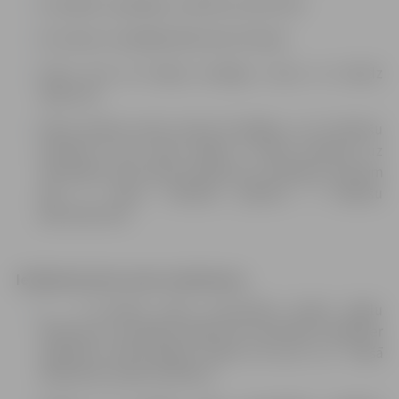
Esi paēdis, izgulējies, atpūties, jūties labi
Esi vesels un pēdējā laikā neesi slimojis
Pirms tam esi lietojis veselīgu uzturu un daudz
šķidruma
Neesi nodevis asinis vismaz 9 nedēļas, un 12 mēnešu
periodā to jau neesi darījis 4 reizes (attiecas uz
sievietēm) vai 6 reizes (attiecas uz vīriešiem, pie kam
pēc 6. reizes vīriešiem jāievēro 3 mēnešu
pārtraukums).
Ieteikumi pirms asins ziedošanas:
3 – 4 stundas pirms procedūras iesaka vieglu
ēdienreizi un papildu šķidruma uzņemšanu (jāizdzer
apmēram četras glāzes ūdens vai sulu u.c.). Tukšā
dūšā asinis ziedot nedrīkst!