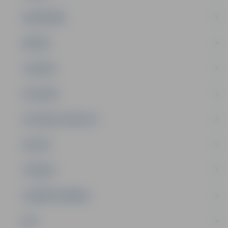
SABIEDRĪBA
ĢIMENE
JAUNIEŠI
SATIKSME
SOCIĀLAIS ATBALSTS
SPORTS
TŪRISMS
UZŅĒMĒJDARBĪBA
NVO