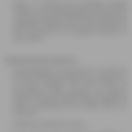
Vismaz 2-3 stundas pirms procedūras nedrīkst
smēķēt, jo Tev būs labāka pašsajūta procedūras laikā
un pēc tās, kā arī būs kvalitatīvāki asins komponenti.
Smēķētājiem skābekļa līmenis asinīs samazinās par
15%. Tas atsaucas uz visu organisma vielmaiņu un
asins kvalitāti.
Ieteikumi pēc asins ziedošanas:
Sterilo pārsēju jātur uz rokas vismaz 2 – 3 stundas, lai
nerastos zemādas asins izplūdums vai iekaisums, ko
var izraisīt apkārtējā vidē esošie putekļi un
mikroorganismi. Vēnas punkcijas vietu nedrīkst
mērcēt un sasmērēt. Pārsēju nedrīkst atslābināt vai
savilkt, ja nepieciešams jauns pārsējs, jālieto tīru
marles saiti.
Jāatpūšas ne mazāk kā 15 minūtes.