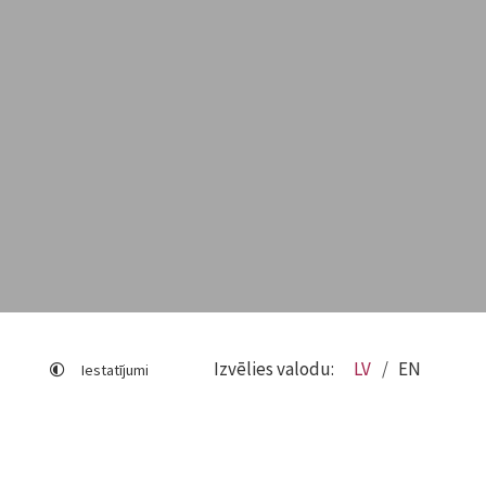
Izvēlies valodu:
LV
EN
Iestatījumi