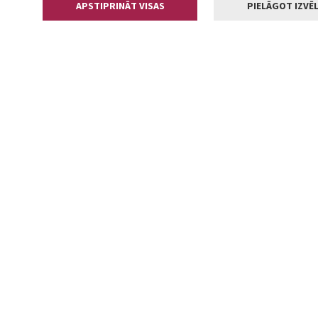
APSTIPRINĀT VISAS
PIELĀGOT IZVĒL
Kontakti
Jelgavas valstp
Lielā iela 11
+371 630055
pasts@jelga
2002-2026 jelgava.lv