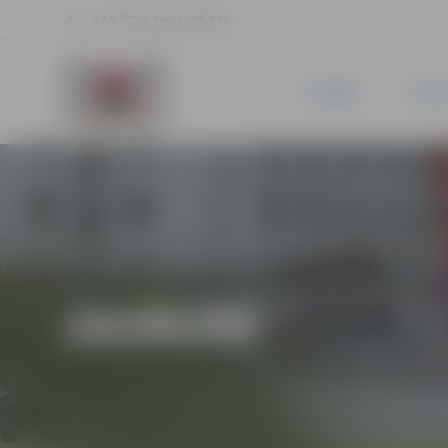
17.5 °C, 2.2 m/s, 76.2 %
JAUNUMI
PILSĒ
JAUNUMI