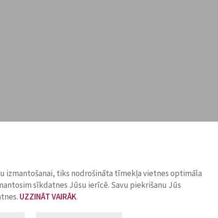
ņu izmantošanai, tiks nodrošināta tīmekļa vietnes optimāla
zmantosim sīkdatnes Jūsu ierīcē. Savu piekrišanu Jūs
atnes.
UZZINĀT VAIRĀK
.