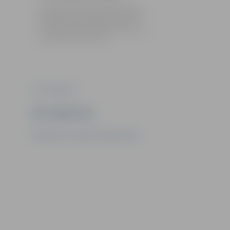
Svētku noslēdzošajā dienā Driksas ielā
pie kafejnīcas “Silva” jelgavnieki baudīja
mazākumtautību biedrību koncertu
“Draudzības vainags”, kas ir viņu dāvana
Jelgavai dzimšanas dienā.
Foto: Jelgava.lv
Ziņu sagatavoja
Sabiedrisko attiecību departaments