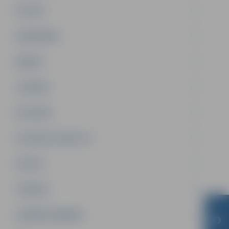
PILSĒTA
SABIEDRĪBA
ĢIMENE
JAUNIEŠI
SATIKSME
SOCIĀLAIS ATBALSTS
SPORTS
TŪRISMS
UZŅĒMĒJDARBĪBA