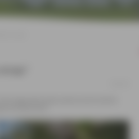
dzības vainags”
vainags”
26/05/2024
 “Silva” jelgavnieki baudīja mazākumtautību biedrību
gavai dzimšanas dienā.