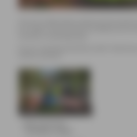
Koncertā uzstājās pilsētas mazākumtautību biedrību 
pret Jelgavu, koncertā kolektīvi dziedāja dziesmas sav
tautiskas un mūsdienīgas dejas.
Koncertu organizēja pašvaldības iestāde “Sabiedriskai
biedrību asociācija”.
27 bildes
Driksas ielā izskan
“Draudzības vainags”