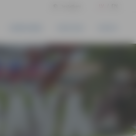
LV
EN
Iestatījumi
UZŅĒMĒJDARBĪBA
PAKALPOJUMI
KONTAKTI