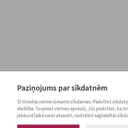
Paziņojums par sīkdatnēm
Šī tīmekļa vietne izmanto sīkdatnes. Piekrītot sīkdat
darbība. Turpinot vietnes apskati, Jūs piekrītat, ka i
jebkurā laikā varat atsaukt, nodzēšot saglabātās sīkd