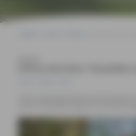
Sākumlapa
Jaunumi
Pasākumi
Driksas ielā izskan “Drau
Klausīties
Driksas ielā izskan “Draudzības 
Jaunumi
Pasākumi
Pilsēta
Svētku noslēdzošajā dienā Driksas ielā pie kafejnīcas
koncertu “Draudzības vainags”, kas ir viņu dāvana Jel