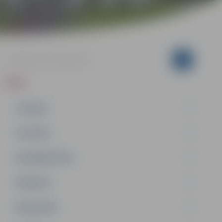
ZIŅAS
JAUNUMI
IZGLĪTĪBA
NODARBINĀTĪBA
PASĀKUMI
PAŠVALDĪBA