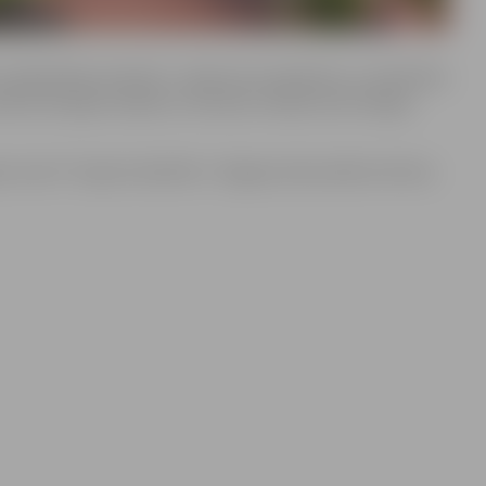
pašdarbības kolektīvi. Apliecinot piederību un mīlestību
ās dzimtajās valodās un latviešu valodā, kā arī dejoja
s centrs” kopā ar biedrību “Jelgavas Nacionālo kultūras