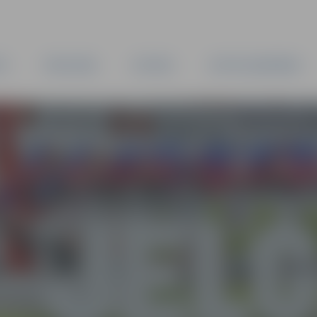
TA
PAŠVALDĪBA
IESTĀDES
KAPITĀLSABIEDRĪBAS