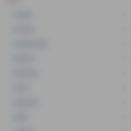
JAUNUMI
IZGLĪTĪBA
NODARBINĀTĪBA
PASĀKUMI
PAŠVALDĪBA
PILSĒTA
SABIEDRĪBA
ĢIMENE