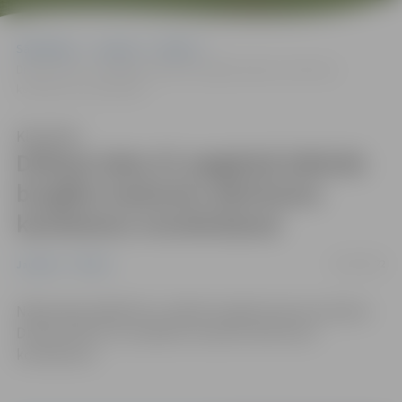
Sākumlapa
Jaunumi
Pilsēta
Driksas ielas 2C pagalmā izbūvēs bruģētu laukumu atkritumu
konteineru novietošanai
Klausīties
Driksas ielas 2C pagalmā izbūvēs
bruģētu laukumu atkritumu
konteineru novietošanai
25/03/2022
Jaunumi
Pilsēta
Nākamajā nedēļā tiks uzsākta bruģēta laukuma izbūve
Driksas ielā 2C, kur plānots novietot atkritumu
konteinerus.