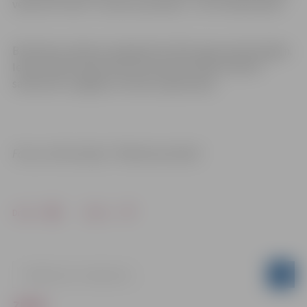
veiks SIA “Kulk” un būvuzraudzību – SIA “RS Būvnieks”.
Būvdarbus plānots pabeigt līdz 2022. gada aprīļa beigām.
Iedzīvotāji aicināti ievērot būvdarbu laikā noteikto
satiksmes un gājēju kustības organizāciju.
Foto un informācija: “Pilsētsaimniecība”
Drukāt
Dalīties
ZIŅAS