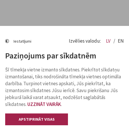
Izvēlies valodu:
LV
EN
Iestatījumi
Paziņojums par sīkdatnēm
Šī tīmekļa vietne izmanto sīkdatnes. Piekrītot sīkdatņu
izmantošanai, tiks nodrošināta tīmekļa vietnes optimāla
darbība. Turpinot vietnes apskati, Jūs piekrītat, ka
izmantosim sīkdatnes Jūsu ierīcē. Savu piekrišanu Jūs
jebkurā laikā varat atsaukt, nodzēšot saglabātās
sīkdatnes.
UZZINĀT VAIRĀK
.
APSTIPRINĀT VISAS