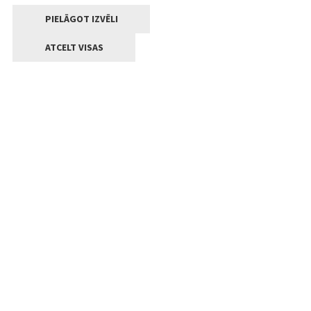
PIELĀGOT IZVĒLI
ATCELT VISAS
Kontakti
Jelgavas valstpilsētas pašvaldība
Lielā iela 11, Jelgava, LV-3001
+371 63005522
pasts@jelgava.lv
Klientu apkalpošana