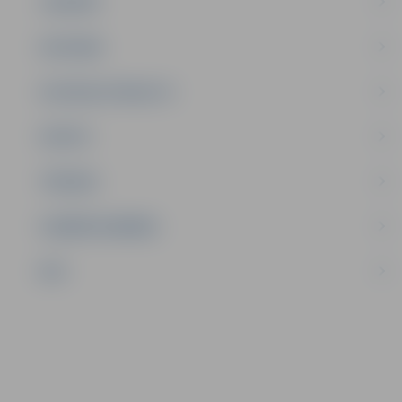
JAUNIEŠI
SATIKSME
SOCIĀLAIS ATBALSTS
SPORTS
TŪRISMS
UZŅĒMĒJDARBĪBA
NVO