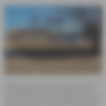
Bruģētais laukums atradīsies zonā pie esošās brauktuves
uz zemes gabala austrumu pusi. Šajā vietā paredzēts
izbūvēt 106 kvadrātmetrus plašu bruģētu laukumu un to
norobežos ar dekoratīvo krūmu stādījumiem. Būvdarbus