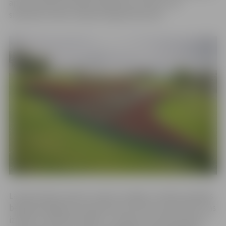
aptuveni 500 sudrabaini pelēkās krustenes, kas
simboliski veido Latvijas karoga balto joslu.
Latvijas dobes pamatu veido izturīgās un krāšņi ziedošās
begonijas Begonia semperflorens ‘Acord Scarlet Red’, kas
izceļas ar sarkanām lapām un ziediem. Šīs leduspuķes ir