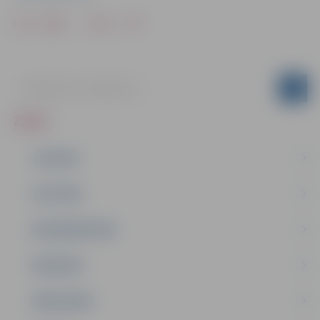
Drukāt
Dalīties
ZIŅAS
JAUNUMI
IZGLĪTĪBA
NODARBINĀTĪBA
PASĀKUMI
PAŠVALDĪBA