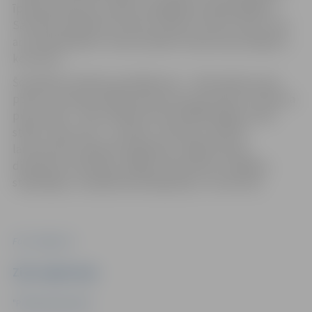
īpaši piemērotas Latvijas mainīgajiem laikapstākļiem.
Savukārt pelēkās krustenes Senecio bicolor ‘New Look’
ar sudrabainajiem toņiem piešķir kompozīcijai elegantu
kontrastu.
Šonedēļ arī pilsētas apstādījumos – iekaramajos puķu
podos, Hercoga Jēkaba laukumā, puķu kokos un betona
puķu vāzēs – tiks iestādīti vēl ap 30 000 dažādu ziedu
stādu. Starp tiem – sarzāles, verbenas, pildītās
lauvmutītes, ilgziedu begonijas, Indijas kannas,
divplūksnu kosmejas, dālijas, balzamīnes, lobēlijas,
stepjulīgas, vairogveida pelargonijas un samtenes.
Foto: Jelgava.lv
Ziņu sagatavoja
"Pilsētsaimniecība"