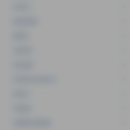
PILSĒTA
SABIEDRĪBA
ĢIMENE
JAUNIEŠI
SATIKSME
SOCIĀLAIS ATBALSTS
SPORTS
TŪRISMS
UZŅĒMĒJDARBĪBA