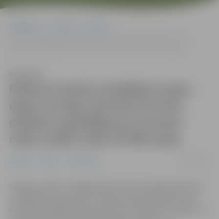
Sākumlapa
Jaunumi
Pilsēta
Driksas krastā uzziedējusi puķu dobe Latvijas kontūras formā;
pilsētas apstādījumus šovasar rotās vairāk nekā 30 000 puķu
Klausīties
Driksas krastā uzziedējusi puķu
dobe Latvijas kontūras formā;
pilsētas apstādījumus šovasar
rotās vairāk nekā 30 000 puķu
29/05/2025
Jaunumi
Pilsēta
Sabiedrība
Jelgavas svētku nedēļā Driksas krasta nogāzē Pasta salā
uzziedējusi puķu dobe Latvijas kontūras veidolā. Tajā
iestādīti ap 4000 leduspuķu ar koši sarkaniem ziediem un