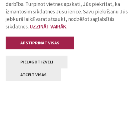
darbība. Turpinot vietnes apskati, Jūs piekrītat, ka
izmantosim sīkdatnes Jūsu ierīcē. Savu piekrišanu Jūs
jebkurā laikā varat atsaukt, nodzēšot saglabātās
sīkdatnes.
UZZINĀT VAIRĀK
.
APSTIPRINĀT VISAS
PIELĀGOT IZVĒLI
ATCELT VISAS
Kontakti