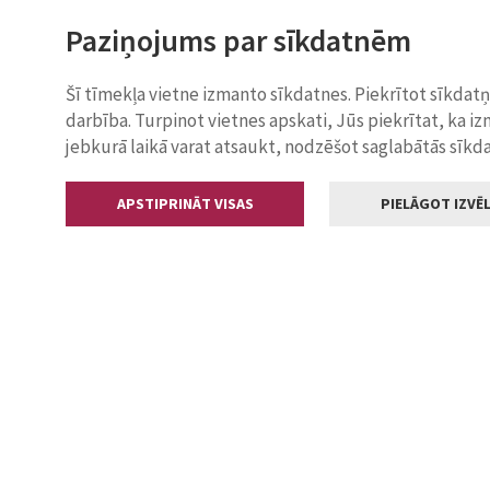
Paziņojums par sīkdatnēm
Šī tīmekļa vietne izmanto sīkdatnes. Piekrītot sīkdat
darbība. Turpinot vietnes apskati, Jūs piekrītat, ka i
jebkurā laikā varat atsaukt, nodzēšot saglabātās sīkd
APSTIPRINĀT VISAS
PIELĀGOT IZVĒL
Kontakti
Jelgavas valstp
Lielā iela 11
+371 630055