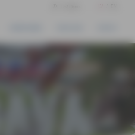
LV
EN
Iestatījumi
UZŅĒMĒJDARBĪBA
PAKALPOJUMI
KONTAKTI