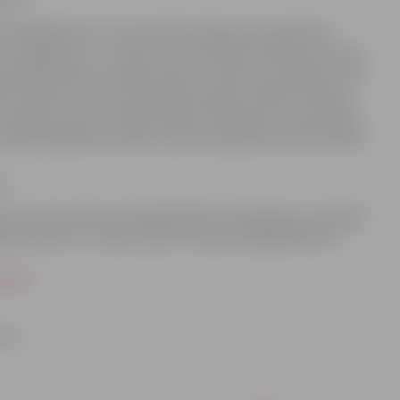
ā 20 dažādi koncerti. Visvairāk svētkos būs pārstāvēti
koru dalībnieku – 12 766, instrumentālās mūzikas koncertā
populārāka kļūst mūsdienu deja – hip-hop, šova deja, brīvā
ku skaitā ir arī mazie mūzikas kolektīvi, folkloras kopas,
 amatnieki. Savus radošos darbus rādīs bērni un jaunieši ar
ierāda izglītības iestāžu interešu izglītības daudzveidību
u.
NESCO svinamo dienu kalendārā 2010.–2011.gadam, atzīmējot
ijas dziesmu un deju svētku tradīcijas saglabāšanā un
ejo.lv
torā