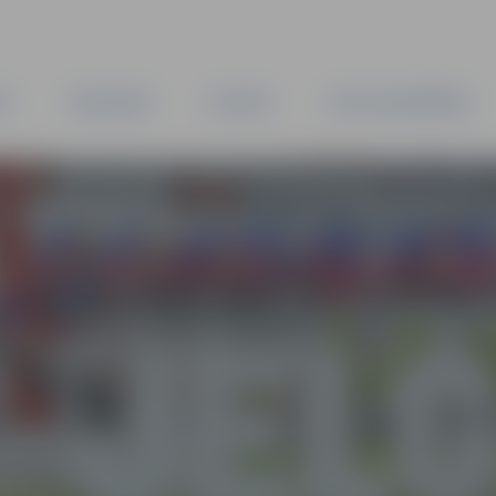
TA
PAŠVALDĪBA
IESTĀDES
KAPITĀLSABIEDRĪBAS