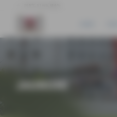
16.9 °C, 3.1 m/s, 68.6 %
JAUNUMI
PILSĒ
JAUNUMI