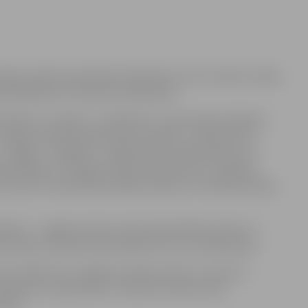
gavas pilsētu pārstāvēs 34 kolektīvi, kuros dzied un dejo
m piedalīsies 31 tūkstotis dalībnieku.
lektīvi „Intriga” un „Benefice”; tautas deju kolektīvi
 Jelgavas 4.pamatskolas deju kolektīvs „Gliemezītis”;
 „Spīgo”, „Spīgana”, Jelgavas Valsts ģimnāzijas koris
 ģimnāzijas un Jelgavas 4.pamatskolas koris, Jelgavas
s, kā arī 4. vidusskolas pūtēju orķestris un folkloras kopa
ektīvi – Jelgavas Amatu vidusskolas Meistarstiķis un
tniecības vidusskolu pārstāvēs Austrumu deju grupa.
s izrādīti četri Jelgavas skolēnu darbi. To autori ir
inberga (3. pamatskola), Jekaterina Avdotina (5.
ola).