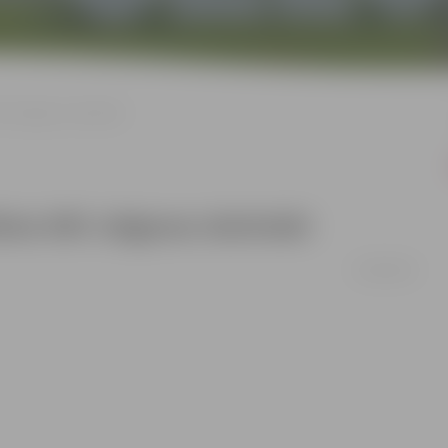
45 Jelgavas skolnieki
ies 845 Jelgavas skolnieki
03/06/2010