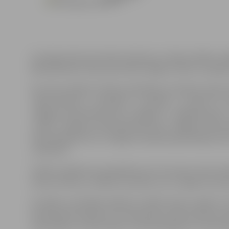
X Latvijas skolu jaunatnes dziesmu un deju svētkos Jel
845 dalībnieki. Kopumā svētkos Rīgā no 6.līdz 11.jūlija
No mūsu pilsētas svētkos piedalīsies mūsdienu deju ko
„Vēja Zirdziņš”, „Jundaliņi”, „Jundēns”, „Jundari” un
Jelgavas 4.vidusskolas kori „Spīguņi”, „Spīgmeitiņas”,
„Skali”, Jelgavas 3.pamatskolas koris, Jelgavas Valsts
1.ģimnāzijas koris un Jelgavas Spīdolas ģimnāzijas kori
„Dimzēns”.
Svētku pasākumos piedalīsies arī trīs amatu skolu kol
skolas meiteņu vokālais ansamblis, bet Jelgavas Ama
Vizuālās un lietišķās mākslas izstādē „Ritmu spēles” tik
Anastasija Plotņikova (6. vidusskola), Eliāna Sanda Ve
vidusskola) un Elīna Gaile un Elīna Mengote (4. vidussk