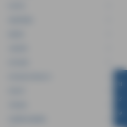
PILSĒTA
SABIEDRĪBA
ĢIMENE
JAUNIEŠI
SATIKSME
SOCIĀLAIS ATBALSTS
SPORTS
TŪRISMS
UZŅĒMĒJDARBĪBA