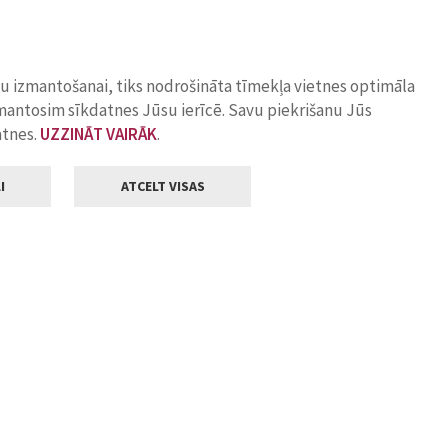
ņu izmantošanai, tiks nodrošināta tīmekļa vietnes optimāla
zmantosim sīkdatnes Jūsu ierīcē. Savu piekrišanu Jūs
atnes.
UZZINĀT VAIRĀK
.
I
ATCELT VISAS
Klientu apkalpošana
ilsētas pašvaldība
Darba laiks
, Jelgava, LV-3001
Pirmdienās
8.00 - 18.00
Otrdienās
8.00 - 17.00
22