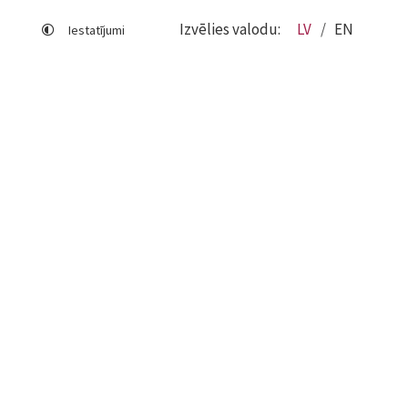
Izvēlies valodu:
LV
EN
Iestatījumi
Lapas karte
Viegli lasīt
Sociālo mediju lietošana
Sīkdatņu izmantošana