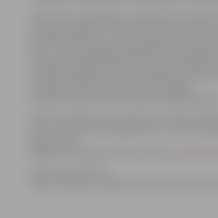
Svētku ietvaros 2010.gada 6.-11.jūlijā notiks vairāk nek
tautas deju dejotāji – 13 760, tikai nedaudz mazāk ir 
piedalīsies 1 580 mūziķi. Ar katru gadu jauniešu vidū 
deja – šo žanru pārstāvēs 618 dejotāji. Svētku dalībnie
vizuālās un lietišķās mākslas, foto pulciņu dalībnieki,
speciālām vajadzībām. Šis plašais dalībnieku spektrs p
un skolēnu radošo talantu izpausmes iespējas.
Zemgali kopumā pārstāvēs vairāk nekā 4 000 dalībniek
Pirmo reizi svētku procesa vēsturē tie ir iekļauti U
skolu jaunatnes svētku 50.gadadienu un to nozīmi Balt
pārmantošanā.
Plašāka informācija par svētku norisēm:
www.dziedund
Informācija sagatavota
Jelgavas pilsētas pašvaldības Sabiedrisko attiecību sek