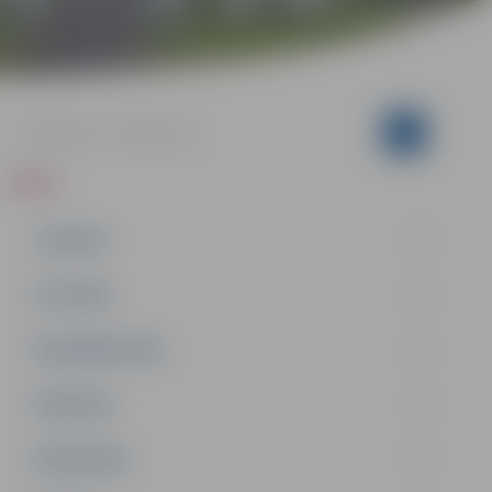
ZIŅAS
JAUNUMI
IZGLĪTĪBA
NODARBINĀTĪBA
PASĀKUMI
PAŠVALDĪBA