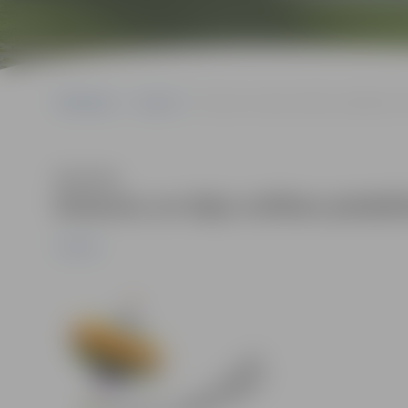
Sākumlapa
Jaunumi
Dziesmu un deju svētkos piedalīsies 8
Klausīties
Dziesmu un deju svētkos piedalīs
Jaunumi