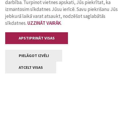
darbība. Turpinot vietnes apskati, Jūs piekrītat, ka
izmantosim sīkdatnes Jūsu ierīcē. Savu piekrišanu Jūs
jebkurā laikā varat atsaukt, nodzēšot saglabātās
sīkdatnes.
UZZINĀT VAIRĀK
.
APSTIPRINĀT VISAS
PIELĀGOT IZVĒLI
ATCELT VISAS
Kontakti