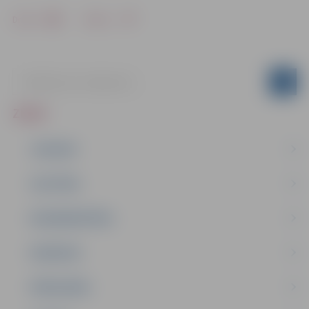
Drukāt
Dalīties
ZIŅAS
JAUNUMI
IZGLĪTĪBA
NODARBINĀTĪBA
PASĀKUMI
PAŠVALDĪBA