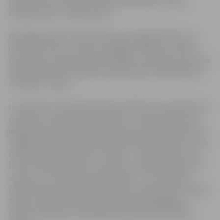
pavadībā un ar G. Micānes libreta palīdzību uzburs
skanīgu stāstu “Medus kūka”.
Daļa jelgavnieku droši vien atceras Jelgavas bērnu un
jauniešu centra „Junda” muzikālās studijas „Lai skan”
uzvedumus „Maija un Paija” (2005. g. un 2010. g.), kuros ap
100 dalībnieku aizraujoši izstāstīja visiem zināmā sižeta
mūsdienu versiju.
Ir tapis jauns
mūzikls
jeb dziesmuspēle ar Gunta Šveicera
mūziku un Guntas Micānes libretu – „Medu kūka”, kas
jelgavnieku vērtējumam tiks nodots 8.maijā, pulksten 17
Jelgavas kultūras namā. Stāsta darbība noris pļavā – tiek
izsludināts pavasara kross ar balvu – medus kūku. Kurš
krosu noskries visātrāk – skudras, simtkājis, vaboles vai
vardes, un vai tiks pie kārotās balvas – to uzzināsiet
noskatoties izrādi! Skaista mūzika, sirsnīgs sižets, spilgti
tērpi un atraktīvā Santas Kancevičas horeogrāfija –
dziesmuspēle būs brīnišķīga dāvana ģimenēm Mātes