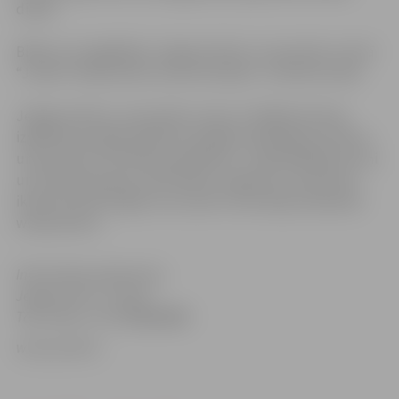
dienā!
Biļetes var iegādāties Jelgavas bērnu un jauniešu centrā
“Junda” Skolas ielā 2, koncerta dienā – kultūras namā.
Jelgavas bērnu un jauniešu centrs ir lielākā interešu
izglītības iestāde pilsētā ar plašāko piedāvājumu bērnu
un jauniešu brīvā laika pavadīšanai – dažnedažādi pulciņi
un interešu grupas, aktivitātes, pasākumi, nometnes –
ikkatram līdz 25 gadu vecumam. Informācija tiešsaistē:
www.junda.lv.
Informācija sagatavota:
Jelgavas BJC „Junda”
Tālr./Fakss (+371)
63023893
www.junda.lv