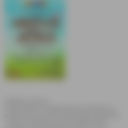
Klikšķināt, lai atvērtu
8.maijā, pulksten 17 Jelgavas kultūras namā bērnu un
jauniešu centra “Junda” muzikālā studija un popgrupas
“Lai skan” audzēkņi G.Šveicera sacerētās mūzikas