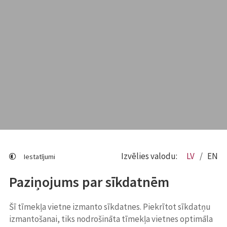
Izvēlies valodu:
LV
EN
Iestatījumi
Paziņojums par sīkdatnēm
Šī tīmekļa vietne izmanto sīkdatnes. Piekrītot sīkdatņu
izmantošanai, tiks nodrošināta tīmekļa vietnes optimāla