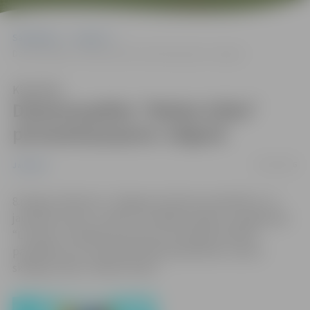
Sākumlapa
Jaunumi
Dziesmuspēles “Medus kūka” pirmatskaņojums Jelgavā
Klausīties
Dziesmuspēles “Medus kūka”
pirmatskaņojums Jelgavā
01/05/2016
Jaunumi
8.maijā, pulksten 17 Jelgavas kultūras namā bērnu un
jauniešu centra "Junda" muzikālā studija un popgrupas
“Lai skan” audzēkņi G.Šveicera sacerētās mūzikas
pavadībā un ar G. Micānes libreta palīdzību uzburs
skanīgu stāstu “Medus kūka”.