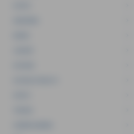
PILSĒTA
SABIEDRĪBA
ĢIMENE
JAUNIEŠI
SATIKSME
SOCIĀLAIS ATBALSTS
SPORTS
TŪRISMS
UZŅĒMĒJDARBĪBA