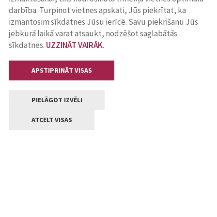
darbība. Turpinot vietnes apskati, Jūs piekrītat, ka
izmantosim sīkdatnes Jūsu ierīcē. Savu piekrišanu Jūs
jebkurā laikā varat atsaukt, nodzēšot saglabātās
sīkdatnes.
UZZINĀT VAIRĀK
.
APSTIPRINĀT VISAS
PIELĀGOT IZVĒLI
ATCELT VISAS
Kontakti