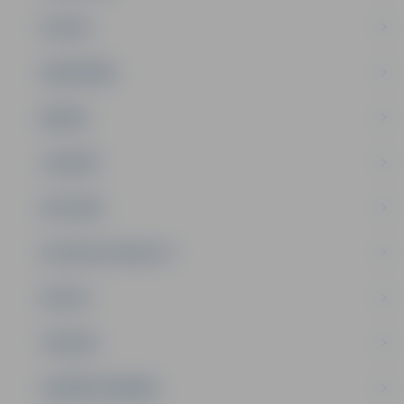
PILSĒTA
SABIEDRĪBA
ĢIMENE
JAUNIEŠI
SATIKSME
SOCIĀLAIS ATBALSTS
SPORTS
TŪRISMS
UZŅĒMĒJDARBĪBA