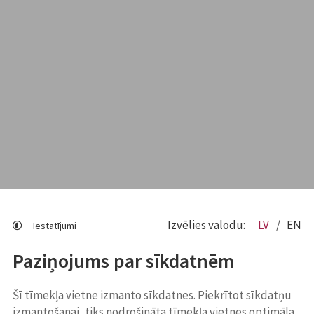
Izvēlies valodu:
LV
EN
Iestatījumi
Paziņojums par sīkdatnēm
Šī tīmekļa vietne izmanto sīkdatnes. Piekrītot sīkdatņu
izmantošanai, tiks nodrošināta tīmekļa vietnes optimāla