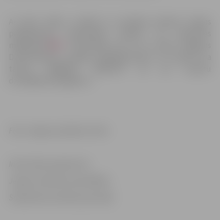
Ar pilnu vārda, uzvārda un tautības ieraksta maiņas
pakalpojuma saņemšanas kārtību var iepazīties
mājaslapā
ŠEIT
. Informāciju par šo un citiem Jelgavas
Dzimtsarakstu nodaļas pakalpojumiem var saņemt pa
tālruni 63080522, 63023733 vai pa e-pastu
dzimt@dome.jelgava.lv.
Foto: Jelgavas pilsētas arhīvs
Informācija sagatavota
Jelgavas pilsētas pašvaldības
Sabiedrisko attiecību pārvaldē