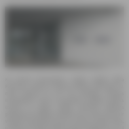
Kā informē Dzimtsarakstu nodaļas vadītāja Diāna
Pavlovska, saskaņā ar Ministru kabineta 2020. gada 12.
marta rīkojumu Nr. 103 “Par ārkārtējās situācijas
izsludināšanu”, valsts un pašvaldību iestādēm noteikts
izvērtēt un iespēju robežās nodrošināt klātienes
pakalpojumu sniegšanu attālināti, taču, ņemot vērā, ka ir
vērojama pastiprināta personu interese iesniegt vārda,
uzvārda un tautības ieraksta maiņas iesniegumus, un, tā