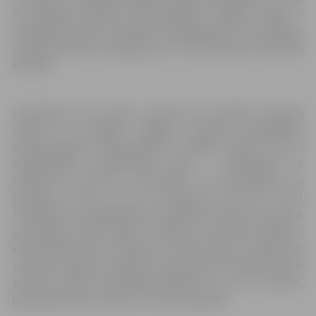
kā Jelgavas pilsētas Dzimtsarakstu nodaļas telpās ir
iespējams ievērot noteiktos ierobežojumus un pieņemt
no personām šos iesniegumus, tie tiek pieņemti ierastajā
kārtībā.
Iesniegumu par vārda, uzvārda vai tautības ieraksta
maiņu var iesniegt Jelgavas pilsētas pašvaldības
administrācijas Dzimtsarakstu nodaļā Svētes ielā 22
apmeklētāju pieņemšanas laikā – pirmdienās no
pulksten 13 līdz 19, otrdienās un ceturtdienās no
pulksten 9 līdz 12 un no pulksten 14 līdz 17, bet
trešdienās un piektdienās no pulksten 9 līdz 12. Lēmums
par atļauju mainīt vārdu, uzvārdu vai tautības ierakstu,
kā arī lēmums par atteikumu mainīt vārdu, uzvārdu vai
tautības ierakstu personai tiek paziņots Administratīvā
procesa likumā noteiktajā kārtībā, un, lai to veiktu,
jāsamaksā valsts nodeva 71,14 eiro apmērā.