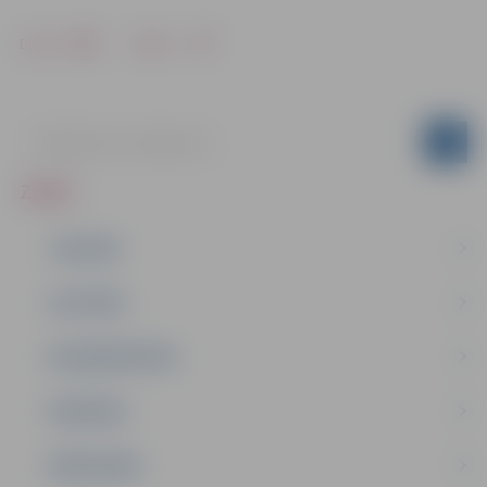
Drukāt
Dalīties
ZIŅAS
JAUNUMI
IZGLĪTĪBA
NODARBINĀTĪBA
PASĀKUMI
PAŠVALDĪBA