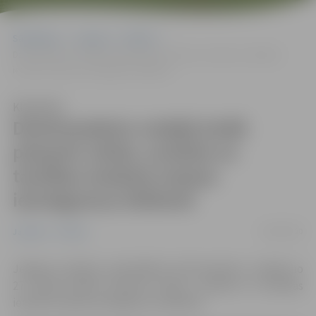
Sākumlapa
Jaunumi
Pilsēta
Dzimtsarakstu nodaļā atsāk pieņemt vārda, uzvārda un tautības
ieraksta maiņas iesniegumus klātienē
Klausīties
Dzimtsarakstu nodaļā atsāk
pieņemt vārda, uzvārda un
tautības ieraksta maiņas
iesniegumus klātienē
28/04/2020
Jaunumi
Pilsēta
Jelgavas pilsētas pašvaldības Dzimtsarakstu nodaļā no
27. aprīļa atsākts pieņemt vārda, uzvārda un tautības
ieraksta maiņas iesniegumus klātienē.