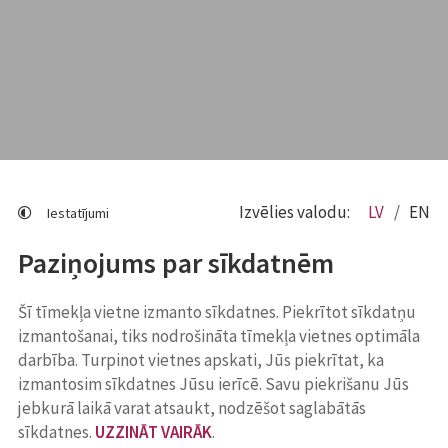
Izvēlies valodu:
LV
EN
Iestatījumi
Paziņojums par sīkdatnēm
Šī tīmekļa vietne izmanto sīkdatnes. Piekrītot sīkdatņu
izmantošanai, tiks nodrošināta tīmekļa vietnes optimāla
darbība. Turpinot vietnes apskati, Jūs piekrītat, ka
izmantosim sīkdatnes Jūsu ierīcē. Savu piekrišanu Jūs
jebkurā laikā varat atsaukt, nodzēšot saglabātās
sīkdatnes.
UZZINĀT VAIRĀK
.