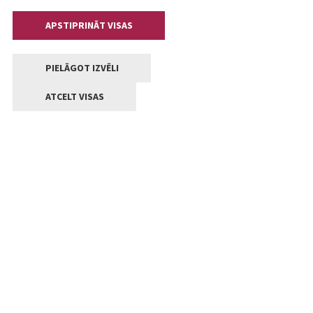
APSTIPRINĀT VISAS
PIELĀGOT IZVĒLI
ATCELT VISAS
Kontakti
Jelgavas valstpilsētas pašvaldība
Lielā iela 11, Jelgava, LV-3001
+371 63005522