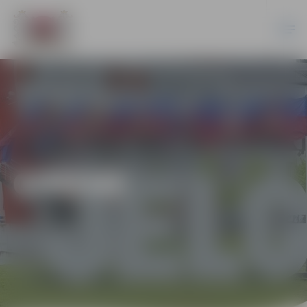
ĢIMENE