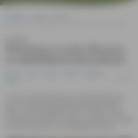
Sākumlapa
Jaunumi
Ģimene
Dzīvesziņas un arodu sētā aicina uz sadziedāšanās pēcpusdienām
Klausīties
Dzīvesziņas un arodu sētā aicina
uz sadziedāšanās pēcpusdienām
Ģimene
Jaunieši
Jaunumi
Pasākumi
Sabiedrība
03/02/2023
Tūrisms
Ja vien ir vēlme spēcināt sevi ar tautasdziesmām, savu
garu uzmundrināt, kopsanākšanā iemantot kopības
sajūtu un latviskā spēkā mundri omu uzlabot, ikviens
interesents no februāra ir aicināts uz Dzīvesziņu un arodu
sētu Vecpilsētas ielā 2 uz sadziedāšanās vakariem.