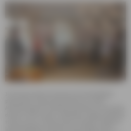
10. februārī pulksten 18 notiks pirmā sadziedāšanās
pēcpusdiena “Ziemas laika dziesmas un rotaļas”.
Aktivitāti organizē Tautastērpu darinātava un amatnieku
darbnīca “Austras raksti” sadarbībā ar Jelgavas reģionālo
tūrisma centru un folkloras kopu “Dimzēns”. Pasākuma
laikā apmeklētāji, viesojoties tradicionālajā latviešu