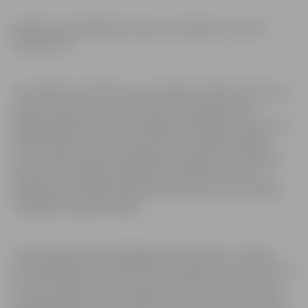
Nākamā sadziedāšanās vakars norisināsies 10. martā
pulksten 18.
Tautastērpu darinātava un amatnieku darbnīca “Austras
raksti” Dzīvesziņas un arodu sētā saimnieko kopš
pagājušā gada novembra nogales. Ikdienā Dzīvesziņas un
arodu sētas viesiem “Austras raksti” piedāvā iespēju
vērot audēju amata paraugdemonstrējumus, piedzīvot
ekskursiju audējas pavadībā, izzināt ēkas vēsturi un
iekārtojumu, atklāt audēju darba nianses un arī pašiem
izmēģināt audēja iemaņas.
Individuālajiem apmeklētājiem Dzīvesziņas un arodu
sēta pieejama no otrdienas līdz sestdienai no pulksten 10
līdz 18, svētdienās no pulksten 10 līdz 15. Ieejas maksa
pieaugušajiem 4 eiro, skolēniem, studentiem, senioriem