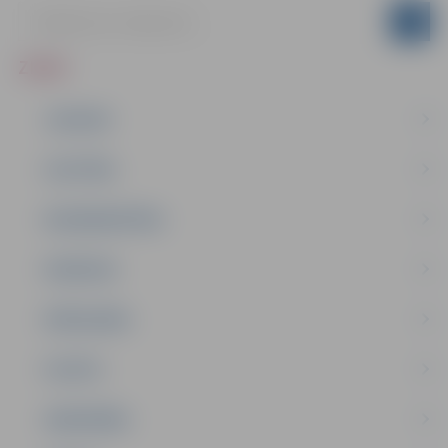
ZIŅAS
JAUNUMI
IZGLĪTĪBA
NODARBINĀTĪBA
PASĀKUMI
PAŠVALDĪBA
PILSĒTA
SABIEDRĪBA