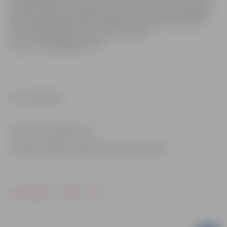
1,50 eiro, ģimenes biļete 6 eiro. Savukārt ekskursijas gan
individuāli, gan grupām iespējams pieteikt iepriekš pa
tālruni 29116210 vai rakstot uz e-pastu:
austras.raksti@gmail.com
Foto: Jelgava.lv
Informācija sagatavota
Iestādē “Jelgavas reģionālais tūrisma centrs”
Drukāt
Dalīties