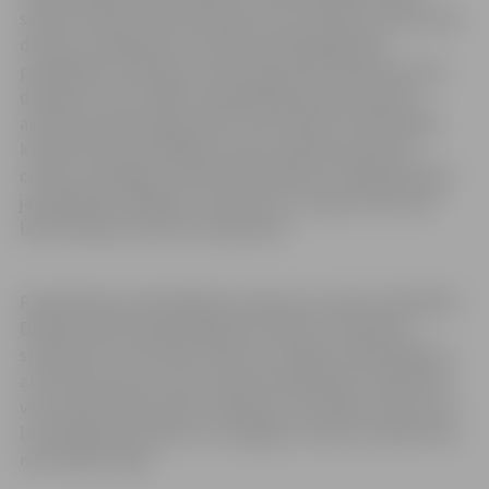
saimes istabā, varēs klausīties seno latviešu ziemas laika
dziesmu skanējumā un atklāt aukstā gadalaika
pavadīšanas tradīcijas, kā arī paši aktīvi darboties līdzi,
dziedāt un iet rotaļās. Sadziedāšanās pēcpusdienai
aicināti pieteikties gan tādi, kam latviešu tradicionālā
kultūra būs jaunatklājums, gan tradīcijas pārzinoši
cilvēki, lai kopīgi uzjundītu kopbūšanu. Iespējams kāds
jauniegūtās zināšanas, dziesmas un rotaļas, kā ziemas
laika tradīciju ieviesīs savā ģimenē.
Pieteikšanās sadziedāšanās vakaram pa tālruni 29116210.
Dalības maksa pieaugušajiem 5,50 eiro, skolēniem,
studentiem, senioriem 3,50 eiro. Dalības maksā iekļauts
arī Dzīvesziņas un arodu sētas apmeklējums. Pasākuma
viesi vakara laikā varēs cienāties ar aromātisku tēju, bet,
lai vakarēšanu padarītu omulīgāku, ikviens aicināts līdzi
ņemt kādu našķi.