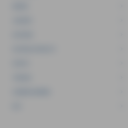
ĢIMENE
JAUNIEŠI
SATIKSME
SOCIĀLAIS ATBALSTS
SPORTS
TŪRISMS
UZŅĒMĒJDARBĪBA
NVO