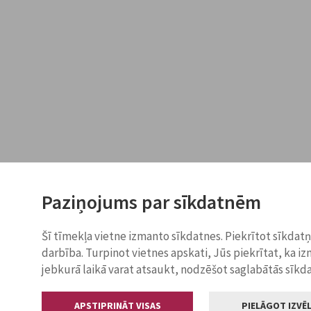
Paziņojums par sīkdatnēm
Šī tīmekļa vietne izmanto sīkdatnes. Piekrītot sīkdat
darbība. Turpinot vietnes apskati, Jūs piekrītat, ka i
jebkurā laikā varat atsaukt, nodzēšot saglabātās sīkd
APSTIPRINĀT VISAS
PIELĀGOT IZVĒL