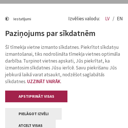
Izvēlies valodu:
LV
EN
Iestatījumi
Paziņojums par sīkdatnēm
Šī tīmekļa vietne izmanto sīkdatnes. Piekrītot sīkdatņu
izmantošanai, tiks nodrošināta tīmekļa vietnes optimāla
darbība. Turpinot vietnes apskati, Jūs piekrītat, ka
izmantosim sīkdatnes Jūsu ierīcē. Savu piekrišanu Jūs
jebkurā laikā varat atsaukt, nodzēšot saglabātās
sīkdatnes.
UZZINĀT VAIRĀK
.
APSTIPRINĀT VISAS
PIELĀGOT IZVĒLI
ATCELT VISAS