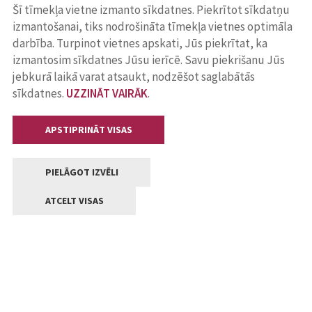
Šī tīmekļa vietne izmanto sīkdatnes. Piekrītot sīkdatņu
izmantošanai, tiks nodrošināta tīmekļa vietnes optimāla
darbība. Turpinot vietnes apskati, Jūs piekrītat, ka
izmantosim sīkdatnes Jūsu ierīcē. Savu piekrišanu Jūs
jebkurā laikā varat atsaukt, nodzēšot saglabātās
sīkdatnes.
UZZINĀT VAIRĀK
.
APSTIPRINĀT VISAS
PIELĀGOT IZVĒLI
ATCELT VISAS