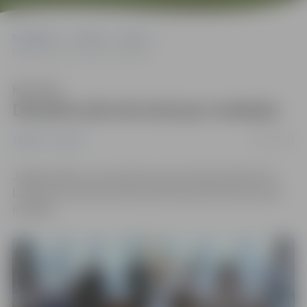
Sākumlapa
Jaunumi
Sports
Džudisti pārved astoņas medaļas
Klausīties
Džudisti pārved astoņas medaļas
16/11/2022
Jaunumi
Sports
Jelgavas Bērnu un jaunatnes sporta skolas džudisti no
Latvijas kausa Ērika Lieknes piemiņai pārveduši astoņas
medaļas.