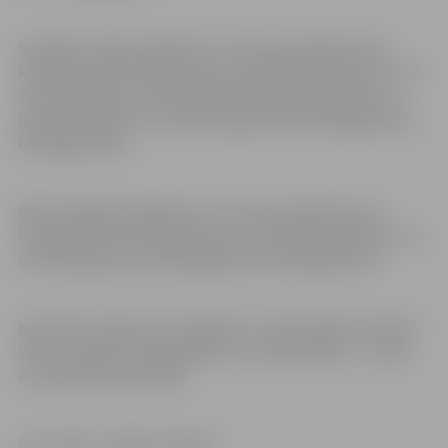
Sudrabs Tomam Saulītem U-14 vecuma grupā svara
kategorijā līdz 50 kilogramiem, Dāvidam Fūrmanim U-14
vecuma grupā svara kategorijā līdz 66 kilogramiem un
Danielai Indarei U-16 vecuma grupā svara kategorijā virs
63 kilogramiem.
Bronza Markam Kļušinam U-14 vecuma grupā svara
kategorijā līdz 55 kilogramiem un Patrīcijai Kalniņai U-16
vecuma grupā svara kategorijā virs 63 kilogramiem.
Komandu konkurencē Jelgavas U-14 komanda izcīnīja 4.
vietu no desmit komandām un U-16 komanda – 1. vietu
no deviņām komandām.
Foto: klubs “Jelgavas džudo”