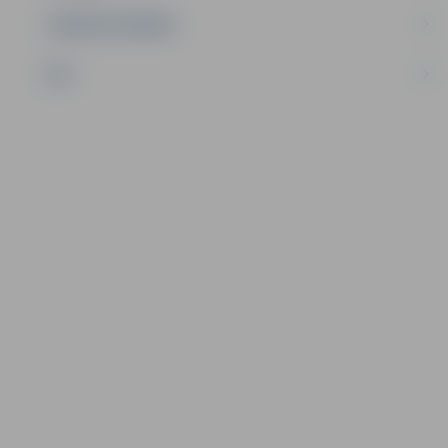
UZŅĒMĒJDARBĪBA
NVO