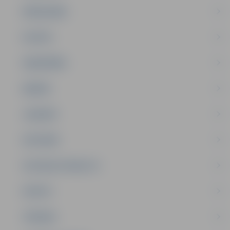
PAŠVALDĪBA
PILSĒTA
SABIEDRĪBA
ĢIMENE
JAUNIEŠI
SATIKSME
SOCIĀLAIS ATBALSTS
SPORTS
TŪRISMS