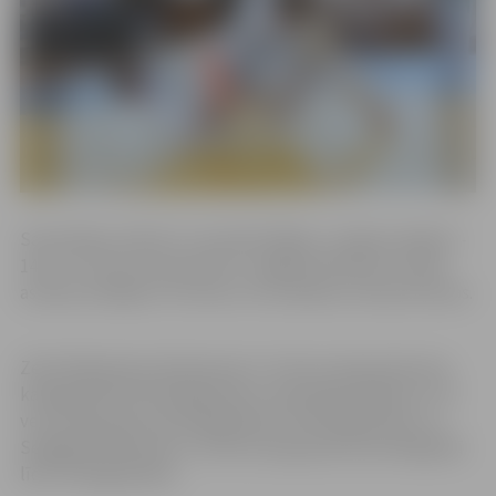
Sacensības notika 12. novembrī Rīgā, un tajās startēja U-
14 un U-16 vecuma sportisti. Jelgavas džudisti izcīnīja
astoņas medaļas: trīs zelta, trīs sudraba un divas bronzas.
Zelts Maksimam Solovjovam U-14 vecuma grupā svara
kategorijā līdz 50 kilogramiem, Anastasijai Isajevai U-16
vecuma grupā svara kategorijā virs 63 kilogramiem un
Sergejam Adatiņam U-16 vecuma grupā svara kategorijā
līdz 73 kilogramiem.