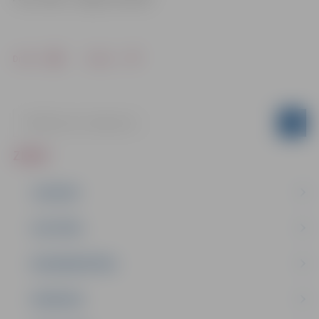
Drukāt
Dalīties
ZIŅAS
JAUNUMI
IZGLĪTĪBA
NODARBINĀTĪBA
PASĀKUMI