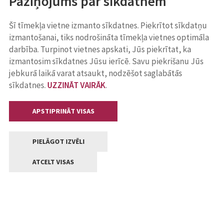
Paziņojums par sīkdatnēm
Šī tīmekļa vietne izmanto sīkdatnes. Piekrītot sīkdatņu
izmantošanai, tiks nodrošināta tīmekļa vietnes optimāla
darbība. Turpinot vietnes apskati, Jūs piekrītat, ka
izmantosim sīkdatnes Jūsu ierīcē. Savu piekrišanu Jūs
jebkurā laikā varat atsaukt, nodzēšot saglabātās
sīkdatnes.
UZZINĀT VAIRĀK
.
APSTIPRINĀT VISAS
PIELĀGOT IZVĒLI
ATCELT VISAS