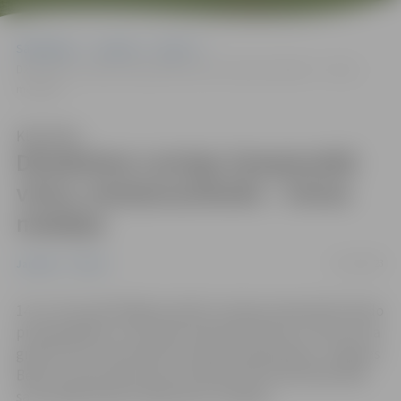
Sākumlapa
Jaunumi
Sports
Džudistiem Latvijas čempionātā viena, meistarsacīkstēs – četras
medaļas
Klausīties
Džudistiem Latvijas čempionātā
viena, meistarsacīkstēs – četras
medaļas
17/01/2023
Jaunumi
Sports
14. un 15. janvārī Rīgā aizvadīts Latvijas čempionāts džudo
pieaugušajiem un Latvijas meistarsacīkstes U-18 vecuma
grupai, kas ir ekvivalents Latvijas čempionātam. Jelgavas
Bērnu un jaunatnes sporta skolas (BJSS) pārstāvji abās
sacensībās kopā izcīnīja piecas medaļas.