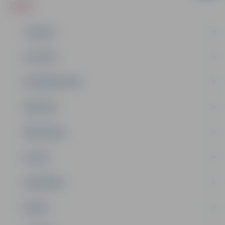
ZIŅAS
JAUNUMI
IZGLĪTĪBA
NODARBINĀTĪBA
PASĀKUMI
PAŠVALDĪBA
PILSĒTA
SABIEDRĪBA
ĢIMENE