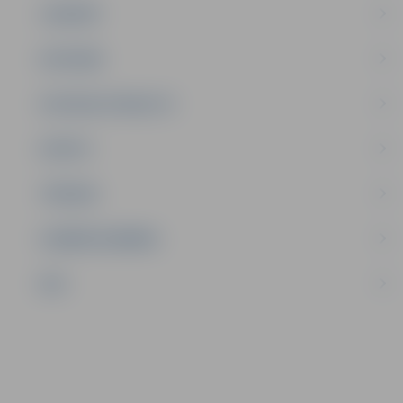
JAUNIEŠI
SATIKSME
SOCIĀLAIS ATBALSTS
SPORTS
TŪRISMS
UZŅĒMĒJDARBĪBA
NVO