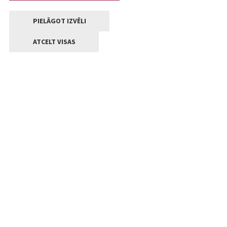
PIELĀGOT IZVĒLI
ATCELT VISAS
Kontakti
Jelgavas valstpilsētas pašvaldība
Lielā iela 11, Jelgava, LV-3001
+371 63005522
pasts@jelgava.lv