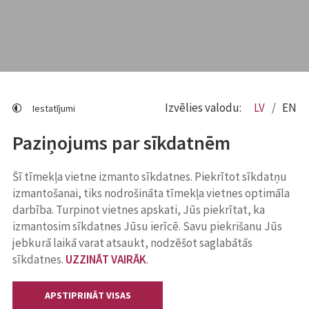
Izvēlies valodu:
LV
EN
Iestatījumi
Paziņojums par sīkdatnēm
Šī tīmekļa vietne izmanto sīkdatnes. Piekrītot sīkdatņu
izmantošanai, tiks nodrošināta tīmekļa vietnes optimāla
darbība. Turpinot vietnes apskati, Jūs piekrītat, ka
izmantosim sīkdatnes Jūsu ierīcē. Savu piekrišanu Jūs
jebkurā laikā varat atsaukt, nodzēšot saglabātās
sīkdatnes.
UZZINĀT VAIRĀK
.
APSTIPRINĀT VISAS