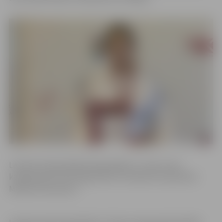
Latvijas čempionātā pieaugušajiem 3. vietu svara
kategorijā līdz 60 kilogramiem izcīnīja BJSS pārstāvis
Maksims Romanovs.