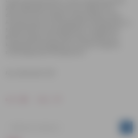
Latvijas meistarsacīkstēs U-18 vecuma grupā (startēja
2006.–2008. gadā dzimuši sportisti) Jelgavas BJSS
džudistiem četras medaļas. Sudraba medaļu izcīnīja
Anastasija Isajeva svara kategorijā līdz 70 kilogramiem un
Sergejs Adatiņš svara kategorijā līdz 73 kilogramiem.
Bronzas medaļu izcīnīja Sofija Losāne (attēlā) svara
kategorijā līdz 70 kilogramiem un Artjoms Grigorjevs
svara kategorijā līdz 50 kilogramiem.
Foto: džudo klubs “KIN”
Drukāt
Dalīties