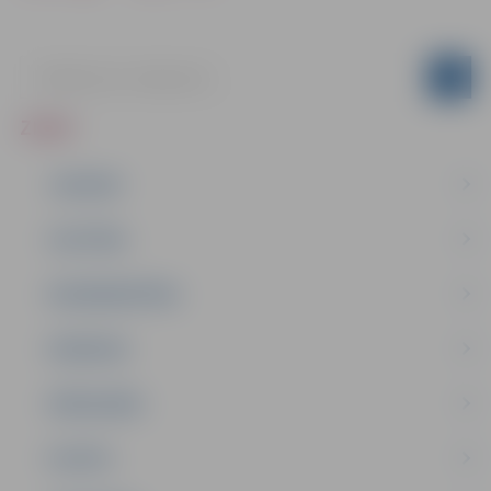
ZIŅAS
JAUNUMI
IZGLĪTĪBA
NODARBINĀTĪBA
PASĀKUMI
PAŠVALDĪBA
PILSĒTA