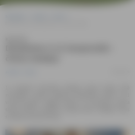
Sākumlapa
Jaunumi
Sports
Džudistiem U-21 čempionātā – četras medaļas
Klausīties
Džudistiem U-21 čempionātā –
četras medaļas
18/02/2020
Jaunumi
Sports
15. februārī Vsevoloda Zeļonija sporta skolas zālē
norisinājās Latvijas atklātais čempionāts džudo U-21
vecuma grupā. Jelgavas Bērnu un jaunatnes sporta
skolas (BJSS) audzēkņi izcīnīja četras medaļas: divas
sudraba un divas bronzas.