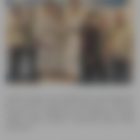
Sudraba medaļu svara kategorijā līdz 100 kilogramiem
piecu sportistu konkurencē izcīnīja Ņikita Jaroševičs,
savukārt svara kategorijā līdz 81 kilogramam sudraba
medaļu septiņu sportistu konkurencē ieguva Ņikita
Skorbenko.