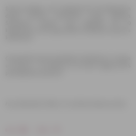
Bronzas godalgu svara kategorijā līdz 60 kilogramiem
desmit sportistu konkurencē izcīnīja Vladimirs
Ščerbakovs, savukārt svara kategorijā līdz 90
kilogramiem 3. vietu ieguva Marks Sutika piecu sportistu
konkurencē.
Čempionātā kopumā piedalījās 55 dalībnieki no Latvijas
un Lietuvas – 12 sievietes un 43 vīrieši. Jelgavas BJSS
pārstāvēja deviņi sportisti.
Foto: džudo klubs “Mītava” un no Marinas Mazures arhīva
Drukāt
Dalīties