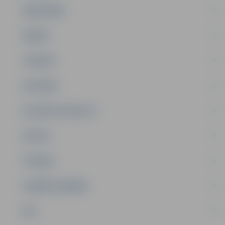
SABIEDRĪBA
ĢIMENE
JAUNIEŠI
SATIKSME
SOCIĀLAIS ATBALSTS
SPORTS
TŪRISMS
UZŅĒMĒJDARBĪBA
NVO