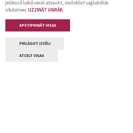
jebkurā laikā varat atsaukt, nodzēšot saglabātās
sīkdatnes.
UZZINĀT VAIRĀK
.
APSTIPRINĀT VISAS
PIELĀGOT IZVĒLI
ATCELT VISAS
Kontakti
Jelgavas valstpilsētas pašvaldība