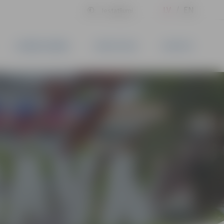
LV
EN
Iestatījumi
UZŅĒMĒJDARBĪBA
PAKALPOJUMI
KONTAKTI