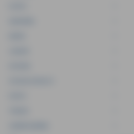
PILSĒTA
SABIEDRĪBA
ĢIMENE
JAUNIEŠI
SATIKSME
SOCIĀLAIS ATBALSTS
SPORTS
TŪRISMS
UZŅĒMĒJDARBĪBA