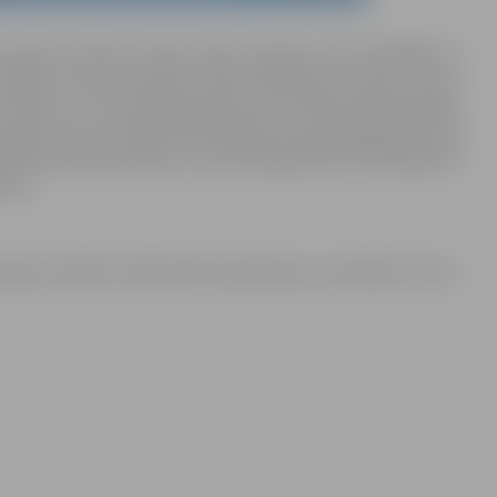
s sporta skolas treneru Kima Usačeva, Gunta Malēja un
edaļas 3 vecuma grupās. Aleks Patejenoks izcīnīja 3. vietu
airāk). U-12 vecuma grupā 2.vietu izcīnīja Katrīna Millere
pā 2.vietu izcīnīja Evita Veilande (svara kategorijā līdz 40
īja Anastasija Isajeva (svara kategorijā līdz 44 kilogrami)
iem).
rupas džudisti šobrīd aktīvi gatavojas sacensībām Tartu,