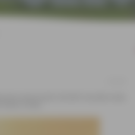
11/11/2019
ais bērnu džudo festivāls “LIDO 2019”. Sacensībās startēja
 Somijas un Latvijas.