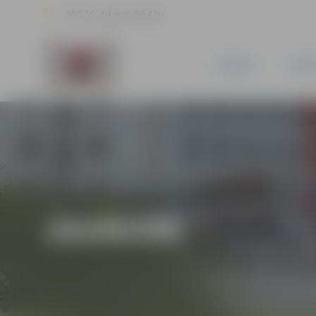
20.5 °C, 4.4 m/s, 56.4 %
JAUNUMI
PILSĒ
JAUNUMI