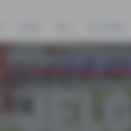
TA
PAŠVALDĪBA
IESTĀDES
KAPITĀLSABIEDRĪBAS