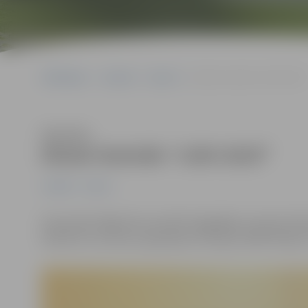
Sākumlapa
Jaunumi
Sports
Džudo festivāls “LIDO 2019”
Klausīties
Džudo festivāls “LIDO 2019”
Jaunumi
Sports
9.novembrī Rīgā tika aizvadīts ikgadējais starptautisk
džudisti no Lietuvas, Igaunijas, Krievijas, Baltkrievijas,