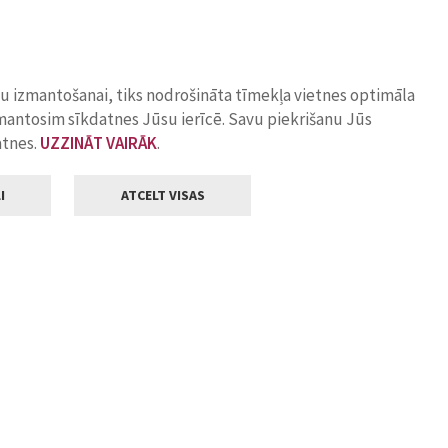
ņu izmantošanai, tiks nodrošināta tīmekļa vietnes optimāla
zmantosim sīkdatnes Jūsu ierīcē. Savu piekrišanu Jūs
atnes.
UZZINĀT VAIRĀK
.
I
ATCELT VISAS
Klientu apkalpošana
ilsētas pašvaldība
Darba laiks
, Jelgava, LV-3001
Pirmdienās
8.00 - 18.00
Otrdienās
8.00 - 17.00
22