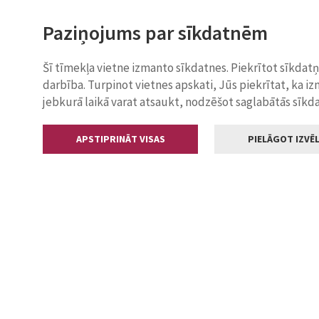
Paziņojums par sīkdatnēm
Šī tīmekļa vietne izmanto sīkdatnes. Piekrītot sīkdat
darbība. Turpinot vietnes apskati, Jūs piekrītat, ka i
jebkurā laikā varat atsaukt, nodzēšot saglabātās sīkd
APSTIPRINĀT VISAS
PIELĀGOT IZVĒL
Kontakti
Jelgavas valstp
Lielā iela 11
+371 630055