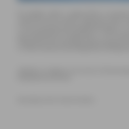
Par medaļām cīnījās 11 Jelgavas Bērnu un jaunatne
Jekaterinas Krūzes audzēkņi. Jelgavnieki izcīnīja 5 m
U-10 vecuma grupā (svara kategorijā 42 kilogrami un v
(svara kategorijā līdz 44 kilogramiem). U-14 vecuma gru
kilogramiem). Bronzas godalgas šajā vecuma grupā izcīn
un Valdis Feldmanis (svara kategorijā līdz 38 kilogram
Jāpiebilst, ka Jelgavas U-14, U-16 un U-18 vecuma g
kas gaidāmas 16.novembrī.
Informācija un foto: Treneris K.Usačevs