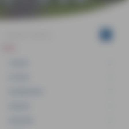
ZIŅAS
JAUNUMI
IZGLĪTĪBA
NODARBINĀTĪBA
PASĀKUMI
PAŠVALDĪBA