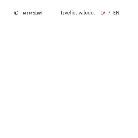
Izvēlies valodu:
LV
EN
Iestatījumi
Lapas karte
Viegli lasīt
Sociālo mediju lietošana
Sīkdatņu izmantošana