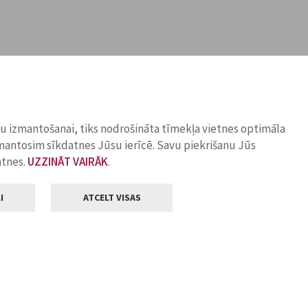
ņu izmantošanai, tiks nodrošināta tīmekļa vietnes optimāla
zmantosim sīkdatnes Jūsu ierīcē. Savu piekrišanu Jūs
atnes.
UZZINĀT VAIRĀK
.
I
ATCELT VISAS
Klientu apkalpošana