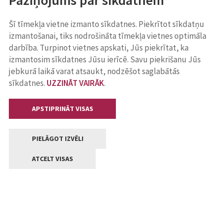
Paziņojums par sīkdatnēm
Šī tīmekļa vietne izmanto sīkdatnes. Piekrītot sīkdatņu
izmantošanai, tiks nodrošināta tīmekļa vietnes optimāla
darbība. Turpinot vietnes apskati, Jūs piekrītat, ka
izmantosim sīkdatnes Jūsu ierīcē. Savu piekrišanu Jūs
jebkurā laikā varat atsaukt, nodzēšot saglabātās
sīkdatnes.
UZZINĀT VAIRĀK
.
APSTIPRINĀT VISAS
PIELĀGOT IZVĒLI
ATCELT VISAS