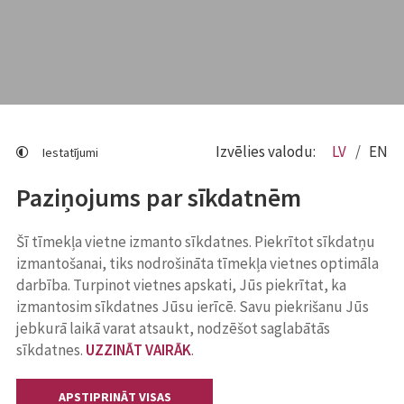
Izvēlies valodu:
LV
EN
Iestatījumi
Paziņojums par sīkdatnēm
Šī tīmekļa vietne izmanto sīkdatnes. Piekrītot sīkdatņu
izmantošanai, tiks nodrošināta tīmekļa vietnes optimāla
darbība. Turpinot vietnes apskati, Jūs piekrītat, ka
izmantosim sīkdatnes Jūsu ierīcē. Savu piekrišanu Jūs
jebkurā laikā varat atsaukt, nodzēšot saglabātās
sīkdatnes.
UZZINĀT VAIRĀK
.
APSTIPRINĀT VISAS