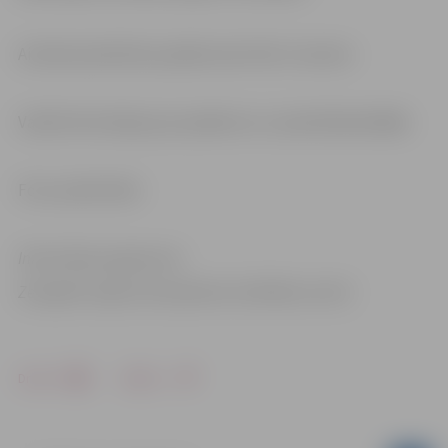
Aicinām pieteikties pasākumam līdz 6. martam.
Vairāk informācijas par pasākumu un pieteikšanās
šeit.
Foto: publicitāte
Informācija sagatavota
Zemgales reģiona kompetenču attīstības centrā
Drukāt
Dalīties