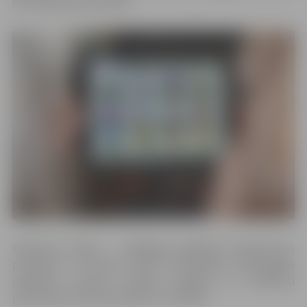
darbā izglītības iestādē.
Pasākuma mērķis – pedagogu digitālās kompetences
pilnveide, lai ikviens spētu informācijas tehnoloģijas
izglītības procesā izmantot jēgpilni un atbilstoši
plānotajam sasniedzamajam rezultātam.