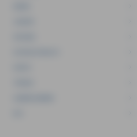
ĢIMENE
JAUNIEŠI
SATIKSME
SOCIĀLAIS ATBALSTS
SPORTS
TŪRISMS
UZŅĒMĒJDARBĪBA
NVO