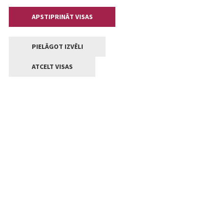
APSTIPRINĀT VISAS
PIELĀGOT IZVĒLI
ATCELT VISAS
Kontakti
Jelgavas valstpilsētas pašvaldība
Lielā iela 11, Jelgava, LV-3001
+371 63005522