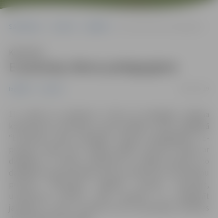
Sākumlapa
Jaunumi
Izglītība
E-prasmju diena pedagogiem
Klausīties
E-prasmju diena pedagogiem
06/03/2019
Izglītība
Jaunumi
11. martā no pulksten 9 līdz 15 Zemgales reģiona
kompetenču attīstības centrā (ZRKAC) notiks ikgadējā
“E-prasmju diena Zemgales reģiona pedagogiem”. E-
prasmju dienā būs iespēja apgūt prasmes darbā ar
dažādiem IT rīkiem, iepazīties ar kolēģu pieredzi no
dažādām Latvijas skolām, kā arī uzzināt par to, kā mācību
procesā īstenojama digitālā caurvija. Savukārt,
uzņēmumu stendos varēs apskatīt un izmēģināt
jaunākos IT rīkus, uzzināt, kā tie izmantojami ikdienas