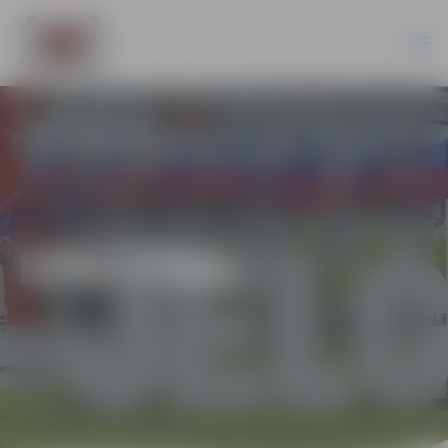
IZGLĪTĪBA