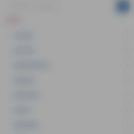
ZIŅAS
JAUNUMI
IZGLĪTĪBA
NODARBINĀTĪBA
PASĀKUMI
PAŠVALDĪBA
PILSĒTA
SABIEDRĪBA