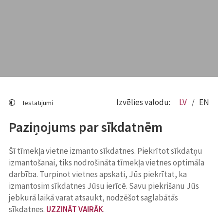
Izvēlies valodu:
LV
EN
Iestatījumi
Paziņojums par sīkdatnēm
Šī tīmekļa vietne izmanto sīkdatnes. Piekrītot sīkdatņu
izmantošanai, tiks nodrošināta tīmekļa vietnes optimāla
darbība. Turpinot vietnes apskati, Jūs piekrītat, ka
izmantosim sīkdatnes Jūsu ierīcē. Savu piekrišanu Jūs
jebkurā laikā varat atsaukt, nodzēšot saglabātās
sīkdatnes.
UZZINĀT VAIRĀK
.