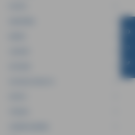
PILSĒTA
SABIEDRĪBA
ĢIMENE
JAUNIEŠI
SATIKSME
SOCIĀLAIS ATBALSTS
SPORTS
TŪRISMS
UZŅĒMĒJDARBĪBA