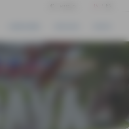
LV
EN
Iestatījumi
UZŅĒMĒJDARBĪBA
PAKALPOJUMI
KONTAKTI