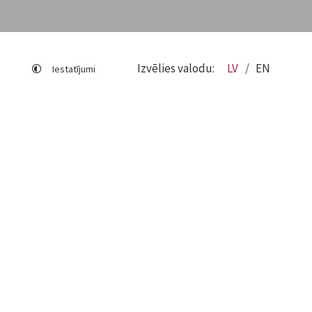
Izvēlies valodu:
LV
EN
Iestatījumi
Lapas karte
Viegli lasīt