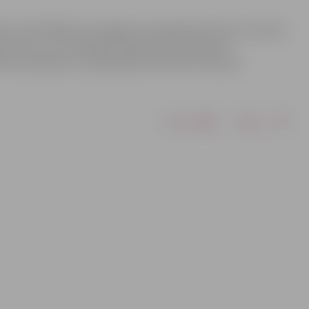
kā un tās filiālēs būs iespējams apmeklēt Eiropas E-prasmju
8.reizi, un to organizē Latvijas Informācijas un
s aizsardzības un reģionālās attīstības ministriju.
Drukāt
Dalīties