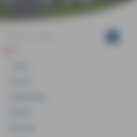
ZIŅAS
JAUNUMI
IZGLĪTĪBA
NODARBINĀTĪBA
PASĀKUMI
PAŠVALDĪBA