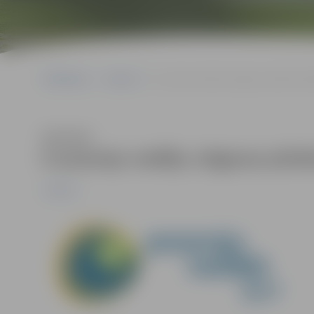
Sākumlapa
Jaunumi
E-prasmju nedēļa Jelgavas pilsētas bi
Klausīties
E-prasmju nedēļa Jelgavas pilsēt
Jaunumi