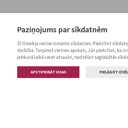
Paziņojums par sīkdatnēm
Šī tīmekļa vietne izmanto sīkdatnes. Piekrītot sīkdat
darbība. Turpinot vietnes apskati, Jūs piekrītat, ka i
jebkurā laikā varat atsaukt, nodzēšot saglabātās sīkd
APSTIPRINĀT VISAS
PIELĀGOT IZVĒL
Kontakti
Jelgavas valstp