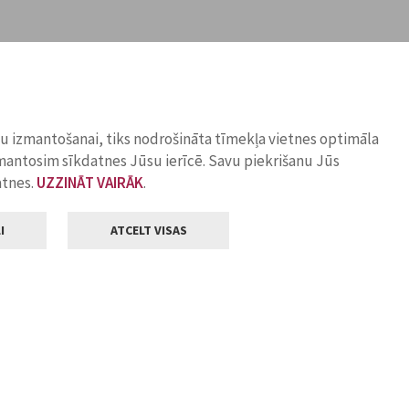
ņu izmantošanai, tiks nodrošināta tīmekļa vietnes optimāla
zmantosim sīkdatnes Jūsu ierīcē. Savu piekrišanu Jūs
atnes.
UZZINĀT VAIRĀK
.
I
ATCELT VISAS
Klientu apkalpošana
ilsētas pašvaldība
Darba laiks