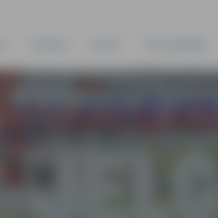
TA
PAŠVALDĪBA
IESTĀDES
KAPITĀLSABIEDRĪBAS