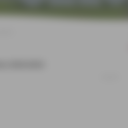
bliotēkā
as bibliotēkā
21/03/2017