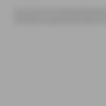
No 27. marta līdz 2. aprīlim Jelgavas pilsētas bibliotē
nedēļas pasākumus. E-prasmju nedēļa Latvijā notiek jau 
komunikācijas tehnoloģijas asociācija sadarbībā ar Vide