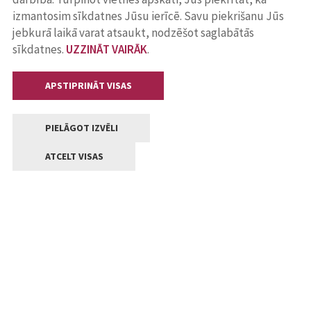
izmantosim sīkdatnes Jūsu ierīcē. Savu piekrišanu Jūs
jebkurā laikā varat atsaukt, nodzēšot saglabātās
sīkdatnes.
UZZINĀT VAIRĀK
.
APSTIPRINĀT VISAS
PIELĀGOT IZVĒLI
ATCELT VISAS
Kontakti