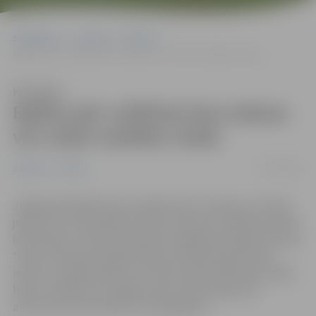
Sākumlapa
Jaunumi
Pilsēta
Eglītes pēc svētkiem bez maksas var nodot vairākās vietās
Klausīties
Eglītes pēc svētkiem bez maksas
var nodot vairākās vietās
02/01/2025
Jaunumi
Pilsēta
Jelgavnieki eglītes pēc svētkiem bez maksas var nodot
jebkurā no trim pilsētas dalīto atkritumu vākšanas (DAV)
laukumiem vai līdz 20. janvārim nogādāt stāvlaukumā pie
“Gren” biomasas koģenerācijas stacijas Rūpniecības
ielā 73A. Jelgavniekiem, kuri dzīvo daudzdzīvokļu mājā,
līdz 31. janvārim ir iespēja atstāt svētku eglīti pie
atkritumu konteineriem savā pagalmā.