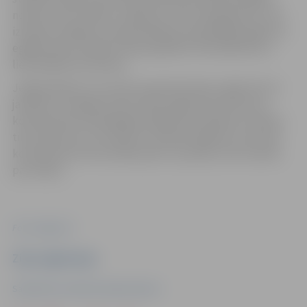
noņemt visus svētku rotājumus, kā arī iepakojumu, kas
izmantots eglītes transportēšanai. Iepriekšējos gados ar
eglītēm pēc svētkiem tika piepildīts 34 kubikmetrus
liels šķeldas konteiners.
Jelgavniekiem, kuri dzīvo daudzdzīvokļu mājā, līdz 31.
janvārim ir iespēja atstāt svētku eglīti pie atkritumu
konteineriem savā pagalmā. Eglīšu bezmaksas izvešana
tiks veikta 18. un 31. janvārī. Savukārt eglītes, kuras pie
konteineriem tiks atstātas pēc 31. janvāra, tiks izvestas
par maksu.
Foto: Jelgava.lv
Ziņu sagatavoja
Sabiedrisko attiecību departaments