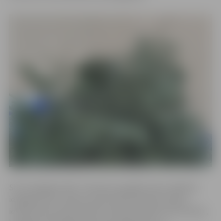
SIA “Zemgales EKO” informē, ka eglītes pēc svētkiem
iespējams bez maksas nodot DAV laukumos Salnas
ielā 20, Paula Lejiņa ielā 6 vai Ganību ielā 84. Taču būtiski,