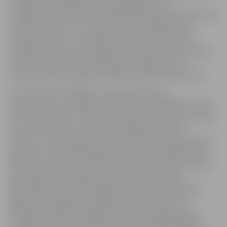
ka eglītes tiek pieņemtas bez iepakojuma un
rotājumiem. DAV Ganību ielā 84 darba laiks: pirmdienās no
pulksten 8 līdz 19, no otrdienas līdz piektdienai no
pulksten 8 līdz 17, sestdienās no pulksten 9 līdz 14.
Svētdienās laukums ir slēgts. Savukārt DAV Paula Lejiņa
ielā 6 un Salnas ielā 20 pirmdienās ir slēgti, bet no
otrdienas līdz svētdienai strādā no pulksten 10 līdz 19.
Lai veicinātu lietderīgu un saudzīgu resursu
izmantošanu un rūpīgu attieksmi pret apkārtējo vidi, arī
SIA “Gren Jelgava”, turpinot tradīciju, jau sesto reizi rīko
akciju “Atnes savu Ziemassvētku eglīti un sasildi
Jelgavu!”. No 2025. gada 1. līdz 20. janvārim stāvlaukumā
pie “Gren” biomasas koģenerācijas stacijas Rūpniecības
ielā 73A Jelgavā būs novietots speciāls konteiners, kurā
iedzīvotāji un uzņēmēji varēs bez maksas nodot
pārstrādei savas svētku eglītes. Akcijas laikā savāktās
eglītes tiks izžāvētas, sašķeldotas un izmantotas
enerģijas ražošanai Jelgavas biomasas koģenerācijas
stacijā. Svarīgi ir pirms ievietošanas konteinerā eglītei