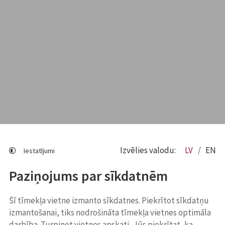
Izvēlies valodu:
LV
EN
Iestatījumi
Paziņojums par sīkdatnēm
Šī tīmekļa vietne izmanto sīkdatnes. Piekrītot sīkdatņu
izmantošanai, tiks nodrošināta tīmekļa vietnes optimāla
darbība. Turpinot vietnes apskati, Jūs piekrītat, ka