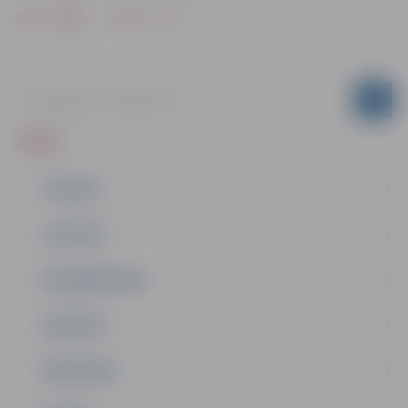
Drukāt
Dalīties
ZIŅAS
JAUNUMI
IZGLĪTĪBA
NODARBINĀTĪBA
PASĀKUMI
PAŠVALDĪBA