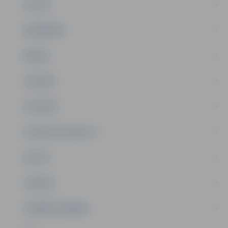
PILSĒTA
SABIEDRĪBA
ĢIMENE
JAUNIEŠI
SATIKSME
SOCIĀLAIS ATBALSTS
SPORTS
TŪRISMS
UZŅĒMĒJDARBĪBA