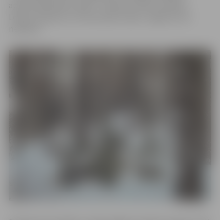
apsaimniekotajos mežos – Šūmaņu, Siliņu, Viskaļu,
Lediņu, Kārniņu un Strautnieku mežā – eglītes cirst
nedrīkst!