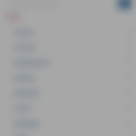
ZIŅAS
JAUNUMI
IZGLĪTĪBA
NODARBINĀTĪBA
PASĀKUMI
PAŠVALDĪBA
PILSĒTA
SABIEDRĪBA