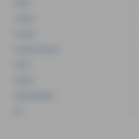
ĢIMENE
JAUNIEŠI
SATIKSME
SOCIĀLAIS ATBALSTS
SPORTS
TŪRISMS
UZŅĒMĒJDARBĪBA
NVO