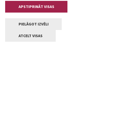
APSTIPRINĀT VISAS
PIELĀGOT IZVĒLI
ATCELT VISAS
Kontakti
Jelgavas valstpilsētas pašvaldība
Lielā iela 11, Jelgava, LV-3001
+371 63005522