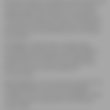
Dodoties pēc eglītes, iedzīvotājiem ieteikts apsekot LVM
teritorijas, izmantojot “LVM GEO” lietotni. Fona karšu
sadaļā, pieslēdzot “LVM meža karte”, ar apzīmējumu
“LVM” kartē tiks attēlotas valsts mežu teritorijas. Dabā
var vadīties pēc LVM īpašuma zīmēm, kas uzstādītas uz
LVM robežas ceļa vai kvartālstigas malā un kvartālstigu
krustpunktos.
LVM atgādina, ka eglīti atļauts cirst grāvju malās,
kvartālstigās, meža ceļu malās, zem elektrolīnijām un
pieaugušā mežā zem lielajiem kokiem. Eglītei jābūt
augstumā līdz trim metriem, bet celma diametram
desmit centimetrus no zemes ir jābūt līdz
12 centimetriem.
Eglīte jāzāģē līdz ar zemi, lai asais celms nesavaino citus
meža apmeklētājus un zvērus, bet nevajadzīgos
nozāģētos zarus var atstāt turpat mežā. Eglītes ciršanai
var izmantot gan cirvi, gan mačeti, taču LVM iesaka
izmantot zāģi.