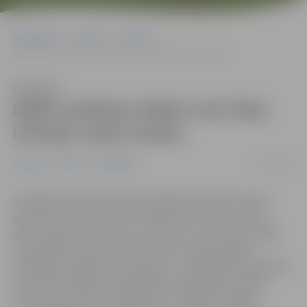
Sākumlapa
Jaunumi
Pilsēta
Eglīti svētkiem drīkst cirst tikai Latvijas valsts mežos
Klausīties
Eglīti svētkiem drīkst cirst tikai
Latvijas valsts mežos
15/12/2023
Jaunumi
Pilsēta
Sabiedrība
Arī šogad, gatavojoties gada nogales svētkiem, katra
ģimene var doties uz AS “Latvijas valsts meži” (LVM)
apsaimniekoto teritoriju, lai atrastu un pārnestu mājās
vienu eglīti. Lai saudzētu nākotnes mežu, eglītes
meklējumos jāievēro nosacījumi – norādītās vietās drīkst
cirst tikai noteikta izmēra eglīti. Pašvaldības iestāde
“Pilsētsaimniecība” atgādina, ka Jelgavas pilsētas