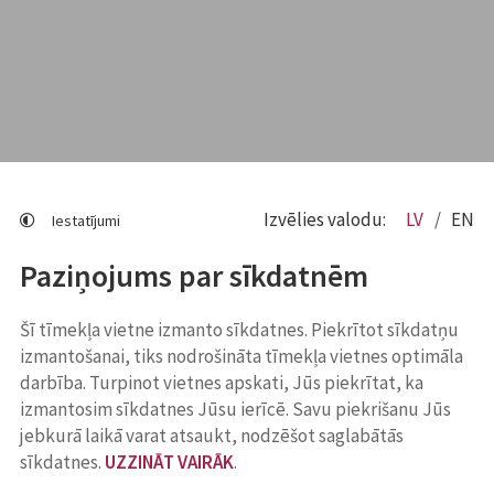
Izvēlies valodu:
LV
EN
Iestatījumi
Paziņojums par sīkdatnēm
Šī tīmekļa vietne izmanto sīkdatnes. Piekrītot sīkdatņu
izmantošanai, tiks nodrošināta tīmekļa vietnes optimāla
darbība. Turpinot vietnes apskati, Jūs piekrītat, ka
izmantosim sīkdatnes Jūsu ierīcē. Savu piekrišanu Jūs
jebkurā laikā varat atsaukt, nodzēšot saglabātās
sīkdatnes.
UZZINĀT VAIRĀK
.