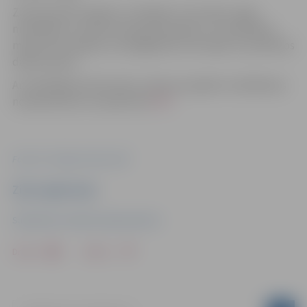
Ziemassvētku eglītes ir aizliegts cirst priežu, egļu,
melnalkšņu un jaukta tipa jaunaudzēs, citu īpašnieku
mežos bez atļaujas, aizsargājamās teritorijās un publiskos
dabas parkos.
Ar izklaidējoši informatīvu video par eglītes meklēšanas
nosacījumiem var iepazīties
ŠEIT
.
Foto: AS "Latvijas valsts meži"
Ziņu sagatavoja
Sabiedrisko attiecību departaments
Drukāt
Dalīties