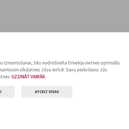
ņu izmantošanai, tiks nodrošināta tīmekļa vietnes optimāla
zmantosim sīkdatnes Jūsu ierīcē. Savu piekrišanu Jūs
atnes.
UZZINĀT VAIRĀK
.
I
ATCELT VISAS