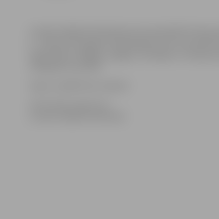
Latvijas Volejbola federācija aicina apmeklēt Eiropas j
5. – 9.janvārī Zemgales Olimpiskajā centrā, Kronvalda i
Nīderlandes, Beļģijas, Anglijas, Slovākijas un Vācijas j
1993.gadā un jaunāki.
Ieeja uz spēlēm bez maksas!
Informācija sagatavota
Latvijas Volejbola federācijā