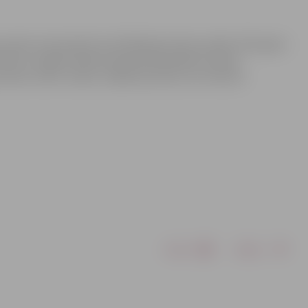
auniešu čempionāta 2.kvalifikācijas kārtas spēles 2011.gada
elā 24, Jelgavā. Šajā čempionātā piedalās Latvijas,
auniešu valstu izlases. Spēlēs jaunieši, kuri dzimuši
Drukāt
Dalīties