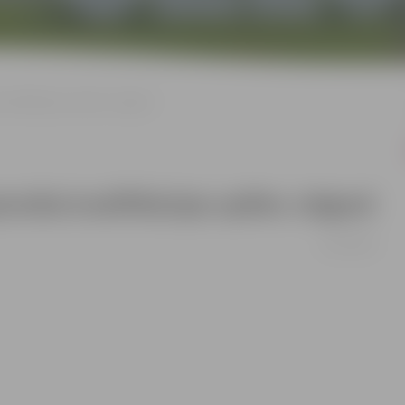
kvalifikācijas spēles Jelgavā
onāta kvalifikācijas spēles Jelgavā
16/12/2010