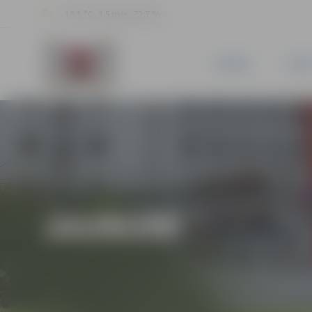
19.1 °C, 3.5 m/s, 72.7 %
JAUNUMI
PILSĒ
JAUNUMI