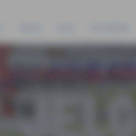
TA
PAŠVALDĪBA
IESTĀDES
KAPITĀLSABIEDRĪBAS