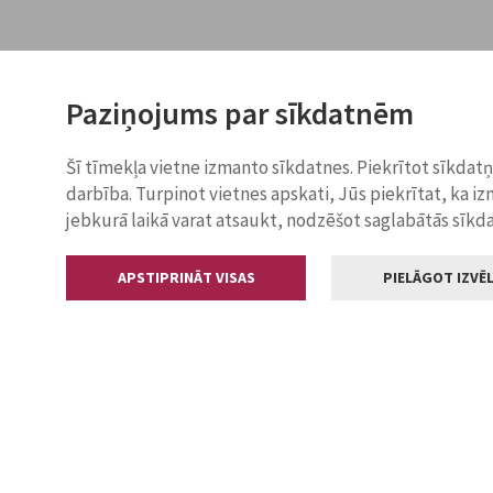
Paziņojums par sīkdatnēm
Šī tīmekļa vietne izmanto sīkdatnes. Piekrītot sīkdat
darbība. Turpinot vietnes apskati, Jūs piekrītat, ka i
jebkurā laikā varat atsaukt, nodzēšot saglabātās sīkd
APSTIPRINĀT VISAS
PIELĀGOT IZVĒL
Kontakti
Jelgavas valstp