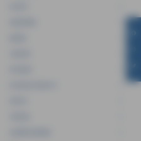
PILSĒTA
SABIEDRĪBA
ĢIMENE
JAUNIEŠI
SATIKSME
SOCIĀLAIS ATBALSTS
SPORTS
TŪRISMS
UZŅĒMĒJDARBĪBA