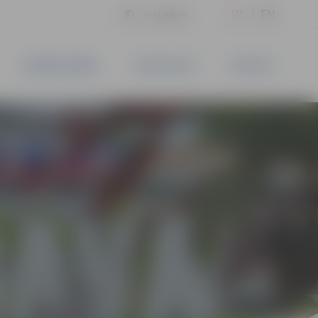
LV
EN
Iestatījumi
UZŅĒMĒJDARBĪBA
PAKALPOJUMI
KONTAKTI