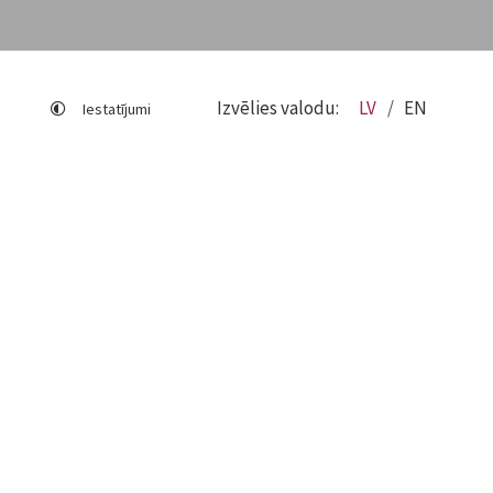
Izvēlies valodu:
LV
EN
Iestatījumi
Lapas karte
Viegli lasīt