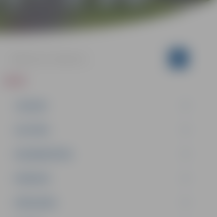
ZIŅAS
JAUNUMI
IZGLĪTĪBA
NODARBINĀTĪBA
PASĀKUMI
PAŠVALDĪBA