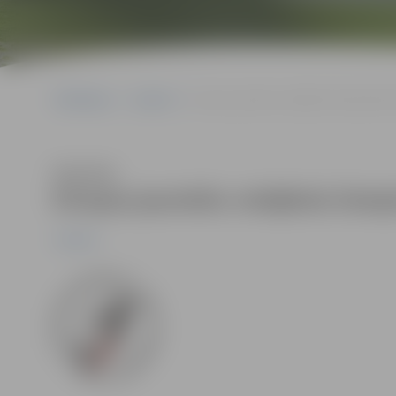
Sākumlapa
Jaunumi
Eiropas jauniešu volejbola čempionāta 
Klausīties
Eiropas jauniešu volejbola čempi
Jaunumi