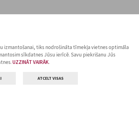
ņu izmantošanai, tiks nodrošināta tīmekļa vietnes optimāla
zmantosim sīkdatnes Jūsu ierīcē. Savu piekrišanu Jūs
atnes.
UZZINĀT VAIRĀK
.
I
ATCELT VISAS
Klientu apkalpošana
ilsētas pašvaldība
Darba laiks