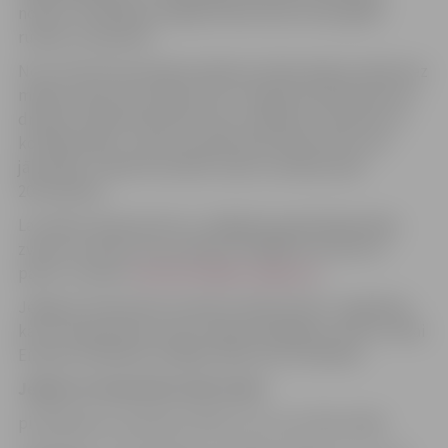
nozīmi. Testēšanas nedēļa notiek divas reizes gadā –
rudenī un pavasarī.
No 22. līdz 29. novembrim jebkurš iedzīvotājs aicināts bez
maksas veikt HIV, sifilisa, B un C hepatīta eksprestestus
drošā un atbalstošā vidē. Testu veikšana ir anonīma un
konfidenciāla – personu apliecinošs dokuments nav
jāuzrāda. Turklāt rezultātu varēs uzzināt jau pēc
20 minūtēm.
Lai veiktu eksprestestus, obligāti iepriekš jāpiesakās,
zvanot vai sūtot ziņu pa tālruni 27830373 vai sūtot e-
pastu uz adresi
testpunkts@soc.jelgava.lv
.
Jelgavas testpunkts atrodas Stacijas ielā 13. Jāpiebilst,
ka tur eksprestestus bez maksas iespējams veikt ne tikai
Eiropas testēšanas nedēļas laikā, bet arī ikdienā.
Jelgavas testpunkta darba laiks:
pirmdienās no pulksten 9 līdz 12 un no 13 līdz 18.30;