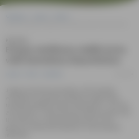
Sākumlapa
Jaunumi
Pilsēta
Eiropas testēšanas nedēļā aicina veikt bezmaksas eksprestestus
Klausīties
Eiropas testēšanas nedēļā aicina
veikt bezmaksas eksprestestus
21/11/2023
Jaunumi
Pilsēta
Sabiedrība
Jelgavas Sociālo lietu pārvaldes (JSLP) Veselības
veicināšanas un atkarību profilakses nodaļa Eiropas
testēšanas nedēļā (European testing week) – no 22. līdz
29. novembrim – ikvienu aicina bez maksas anonīmi veikt
HIV, sifilisa, B un C hepatīta eksprestestus, kā arī
glikozes un holesterīna mērījumus. Testam iepriekš
jāpiesakās.