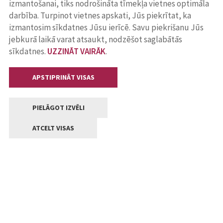
izmantošanai, tiks nodrošināta tīmekļa vietnes optimāla
darbība. Turpinot vietnes apskati, Jūs piekrītat, ka
izmantosim sīkdatnes Jūsu ierīcē. Savu piekrišanu Jūs
jebkurā laikā varat atsaukt, nodzēšot saglabātās
sīkdatnes.
UZZINĀT VAIRĀK
.
APSTIPRINĀT VISAS
PIELĀGOT IZVĒLI
ATCELT VISAS
Kontakti