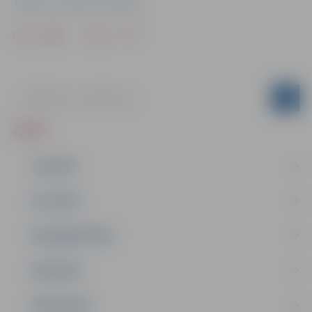
Jelgavas Sociālo lietu pārvalde
Drukāt
Dalīties
ZIŅAS
JAUNUMI
IZGLĪTĪBA
NODARBINĀTĪBA
PASĀKUMI
PAŠVALDĪBA