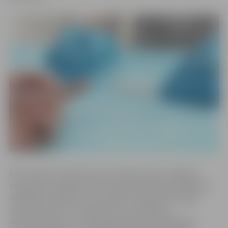
Arī šoruden testpunkti visā Latvijā, tostarp Jelgavas
testpunkts Stacijas ielā 13, iesaistās Eiropas testēšanas
nedēļas aktivitātēs, lai veicinātu Latvijas iedzīvotāju
izpratni par HIV un hepatītu testu veikšanas
nepieciešamību un savlaicīgas infekcijas atklāšanas