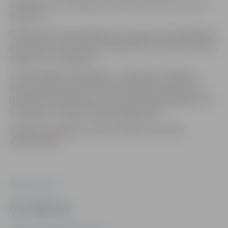
trešdienās, ceturtdienās no pulksten 9 līdz 12 un no 13
līdz 16.30.
Pirms un pēc testa veikšanas var saņemt konsultāciju par
profilakses un ārstēšanas jautājumiem, kas saistīti ar HIV,
sifilisu, B un C hepatītu.
JSLP Veselības veicināšanas un atkarību profilakses
nodaļa sniedz iespēju veikt arī bezmaksas glikozes un
holesterīna mērījumus, kā arī izmērīt asinsspiedienu. Arī
šo mērījumu veikšanai iepriekš jāpiesakās.
Sīkāka informācija par HIV profilakses punktiem
atrodama
ŠEIT
.
Foto: Canva.com
Ziņu sagatavoja