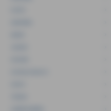
PILSĒTA
SABIEDRĪBA
ĢIMENE
JAUNIEŠI
SATIKSME
SOCIĀLAIS ATBALSTS
SPORTS
TŪRISMS
UZŅĒMĒJDARBĪBA