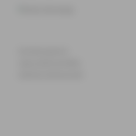
Informācija sagatavota
Jelgavas pilsētas pašvaldības
Sabiedrisko attiecību pārvaldē