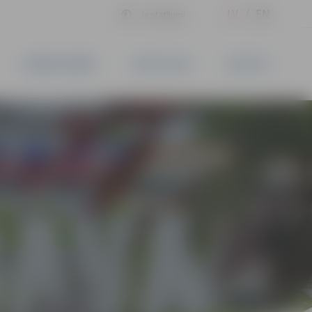
LV
EN
Iestatījumi
UZŅĒMĒJDARBĪBA
PAKALPOJUMI
KONTAKTI