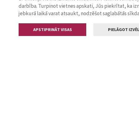
darbība. Turpinot vietnes apskati, Jūs piekrītat, ka i
jebkurā laikā varat atsaukt, nodzēšot saglabātās sīkd
APSTIPRINĀT VISAS
PIELĀGOT IZVĒL
Kontakti
Jelgavas valstp
Lielā iela 11
+371 630055
pasts@jelga