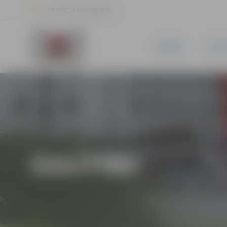
17.7 °C, 4 m/s, 63.6 %
JAUNUMI
PILSĒ
IZGLĪTĪBA