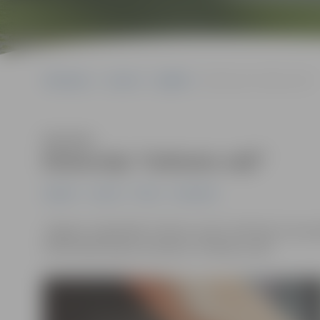
Sākumlapa
Jaunumi
Izglītība
Ekskursija “Grāmatu ceļš”
Klausīties
Ekskursija “Grāmatu ceļš”
Izglītība
Jaunumi
Pilsēta
Sabiedrība
Jelgavas reģionālais tūrisma centrs informē, ka par g
rīkota ekskursija ar autobusu “Grāmatu ceļš”.