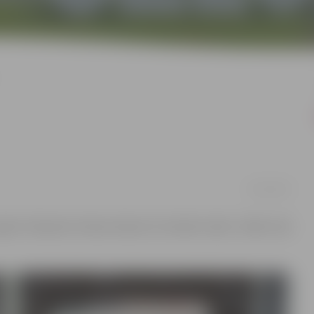
05/10/2017
odu Pasaules Drukas dienai 19. oktobrī plkst. 16.00, tiek