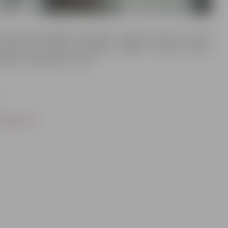
 pirmā enciklopēdija, kalendārs, vārdnīca, ābece un avīze
grāmatu spiešanas tradīcijas Jelgavā, Latvijas literātu
sdienu ražošanas procesus.
.jelgava.lv