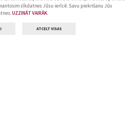
zmantosim sīkdatnes Jūsu ierīcē. Savu piekrišanu Jūs
atnes.
UZZINĀT VAIRĀK
.
I
ATCELT VISAS
Klientu apkalpošana
ilsētas pašvaldība
Darba laiks
, Jelgava, LV-3001
Pirmdienās
8.00 - 18.00
Otrdienās
8.00 - 17.00
22
Trešdienās
8.00 - 17.00
va.lv
Ceturtdienās
8.00 - 17.00
Piektdienās
8.00 - 14.30