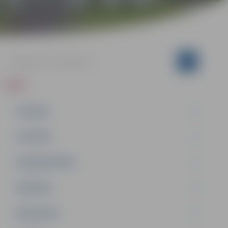
ZIŅAS
JAUNUMI
IZGLĪTĪBA
NODARBINĀTĪBA
PASĀKUMI
PAŠVALDĪBA