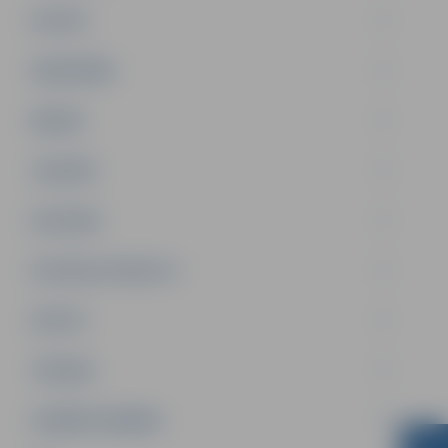
PILSĒTA
SABIEDRĪBA
ĢIMENE
JAUNIEŠI
SATIKSME
SOCIĀLAIS ATBALSTS
SPORTS
TŪRISMS
UZŅĒMĒJDARBĪBA