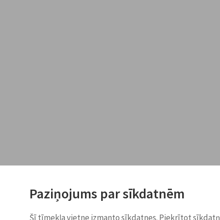
Paziņojums par sīkdatnēm
Šī tīmekļa vietne izmanto sīkdatnes. Piekrītot sīkdat