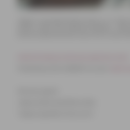
Jelgavā ir sena grāmatniecības vēsture, te ir izdota
latviešu valodā. Gida stāstījumā dalībnieki atklās 
pienesumu grāmatniecības nozarei, kā arī uzzinās mū
Vairāk informācijas par ekskursiju organizatora vietnē.
Pieteikšanās pa tālruni 63005447 vai e-pastu
tic@tornis
Ekskursiju organizē
Jelgavas pilsētas pašvaldības iestāde
“Jelgavas reģionālais tūrisma centrs”