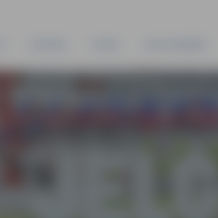
TA
PAŠVALDĪBA
IESTĀDES
KAPITĀLSABIEDRĪBAS